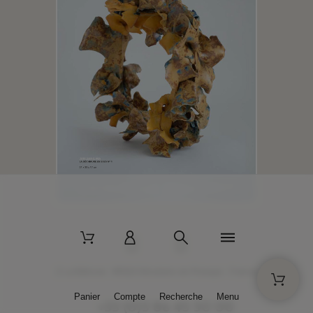
2 La Bâtisse - 89520 Moutiers-en-Puisaye - France
Panier
Compte
Recherche
Menu
+33 (0)3 86 45 50 00