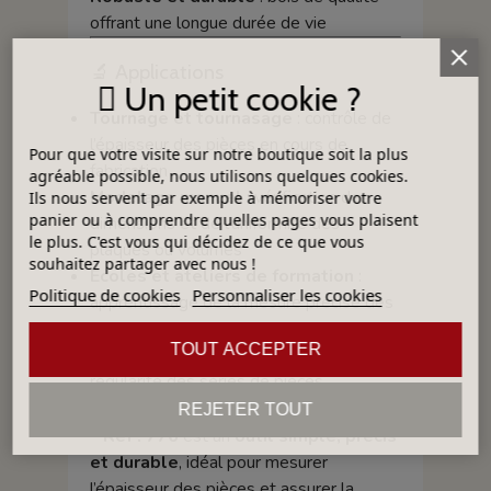
offrant une longue durée de vie
🔬 Applications
Un petit cookie ?
Tournage et tournasage
: contrôle de
l’épaisseur des pièces en cours de
Pour que votre visite sur notre boutique soit la plus
fabrication
agréable possible, nous utilisons quelques cookies.
Modelage manuel
: vérification des
Ils nous servent par exemple à mémoriser votre
panier ou à comprendre quelles pages vous plaisent
dimensions et de l’uniformité des
le plus. C'est vous qui décidez de ce que vous
plaques ou volumes
souhaitez partager avec nous !
Écoles et ateliers de formation
:
Politique de cookies
Personnaliser les cookies
apprentissage de la mesure précise des
objets en argile
TOUT ACCEPTER
Production artisanale
: garantir la
régularité des séries de pièces
👉 En résumé, le
compas en bois droit
REJETER TOUT
– Réf : 776
est un
outil simple, précis
et durable
, idéal pour mesurer
l’épaisseur des pièces et assurer la