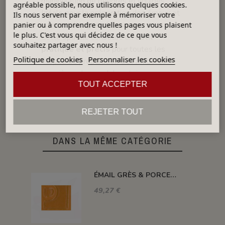
manipulation de poudres et liquides
agréable possible, nous utilisons quelques cookies.
Idéale pour la préparation des émaux et
Ils nous servent par exemple à mémoriser votre
autres mélanges céramiques
panier ou à comprendre quelles pages vous plaisent
le plus. C'est vous qui décidez de ce que vous
Cette spatule constitue un
outil
souhaitez partager avec nous !
pratique et précis
pour toutes les
Politique de cookies
Personnaliser les cookies
étapes de préparation des matières
premières dans un laboratoire ou un
atelier de céramique.
TOUT ACCEPTER
REJETER TOUT
DANS LA MÊME CATÉGORIE
ÉMAIL GRÈS & PORCELAINE SANS PLOMB MANDARINE 010582
49,27 €