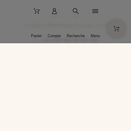
2 La Bâtisse - 89520 Moutiers-en-Puisaye - France
Panier
Compte
Recherche
Menu
+33 (0)3 86 45 50 00
* Livraison gratuite pour les commandes passées sur solargil.com dès
129,00 € TTC d'achat, pour un poids global, emballage inclus, de 30 kg
maximum en France métropolitaine.
Crédits photos : Photos publiées avec l’aimable autorisation des
artistes. Toute reproduction ou diffusion sans leur autorisation est
interdite.
Conception
AP Design
Copyright © 2025 SOLARGIL - Tous droits réservés