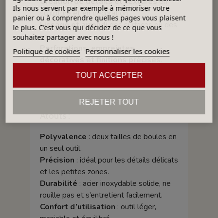
Création de détails et textures
en
Ils nous servent par exemple à mémoriser votre
sculpture et en décoration.
panier ou à comprendre quelles pages vous plaisent
Lissage et arrondi
des surfaces ou des
le plus. C'est vous qui décidez de ce que vous
creux.
souhaitez partager avec nous !
Perforations, empreintes
Politique de cookies
Personnaliser les cookies
décoratives et finitions précises
.
Adapté aussi à d’autres matériaux :
pâte
TOUT ACCEPTER
polymère, cire, savon, mousse, pâte
à sucre, etc.
REJETER TOUT
Atouts :
Polyvalence
: deux tailles de boules en
un seul outil.
Précision
: idéal pour les détails délicats
et les petites zones.
Durabilité
: acier inoxydable solide, ne
rouille pas et s’entretient facilement.
Confort d’utilisation
: outil léger,