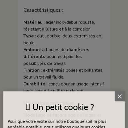
Caractéristiques :
Matériau
: acier inoxydable robuste,
résistant à l’usure et à la corrosion.
Type
: outil double, deux extrémités en
boule.
Embouts
: boules de
diamètres
différents
pour multiplier les
possibilités de travail.
Finition
: extrémités polies et brillantes
pour un travail fluide.
Durabilité
: conçu pour un usage intensif
avec l’argile, le plâtre ou la cire.
Utilisations principales :
Un petit cookie ?
Modelage et façonnage
de l’argile et
Pour que votre visite sur notre boutique soit la plus
de la céramique.
agréable possible, nous utilisons quelques cookies.