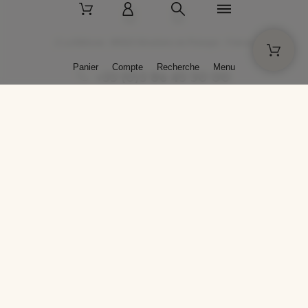
2 La Bâtisse - 89520 Moutiers-en-Puisaye - France
Panier
Compte
Recherche
Menu
+33 (0)3 86 45 50 00
* Livraison gratuite pour les commandes passées sur solargil.com dès
129,00 € TTC d'achat, pour un poids global, emballage inclus, de 30 kg
maximum en France métropolitaine.
Crédits photos : Photos publiées avec l’aimable autorisation des
artistes. Toute reproduction ou diffusion sans leur autorisation est
interdite.
Conception
AP Design
Copyright © 2025 SOLARGIL - Tous droits réservés