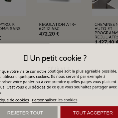
PYRO. K
REGULATION ATR-
CHEMINEE 
10MM SANS
621 12 ABC
AUTO ET
PROGRAMM
472,20 €
REGUL ATR
€
1 427,40 
Un petit cookie ?
DÉJÀ VUS
 que votre visite sur notre boutique soit la plus agréable possible,
 utilisons quelques cookies. Ils nous servent par exemple à
riser votre panier ou à comprendre quelles pages vous plaisent
lus. C'est vous qui décidez de ce que vous souhaitez partager avec
 !
tique de cookies
Personnaliser les cookies
REJETER TOUT
TOUT ACCEPTER