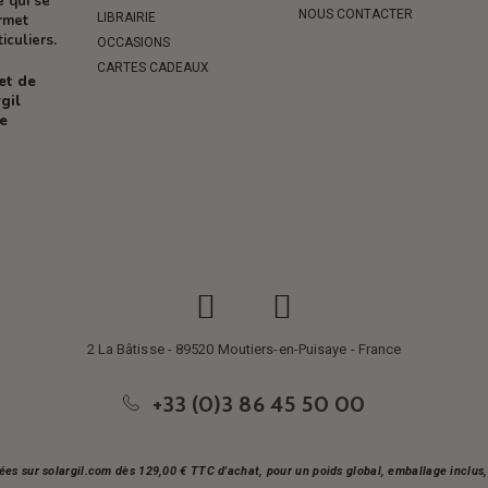
e qui se
NOUS CONTACTER
LIBRAIRIE
ermet
iculiers.
OCCASIONS
CARTES CADEAUX
 et de
gil
re
2 La Bâtisse - 89520 Moutiers-en-Puisaye - France
+33 (0)3 86 45 50 00
ées sur solargil.com dès 129,00 € TTC d'achat, pour un poids global, emballage inclu