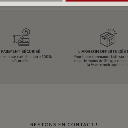
PAIEMENT SÉCURISÉ
LIVRAISON OFFERTE DÈS 1
ments par carte bancaire 100%
Pour toute commande faite sur le 
sécurisés.
colis de moins de 30 kg à destin
la France métropolitaine
RESTONS EN CONTACT !