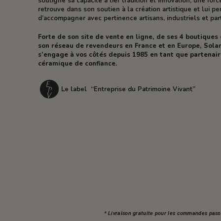
souligne sa capacité à lier tradition et innovation, une forc
retrouve dans son soutien à la création artistique et lui p
d’accompagner avec pertinence artisans, industriels et part
Forte de son site de vente en ligne, de ses 4 boutiques
son réseau de revendeurs en France et en Europe, Solar
s’engage à vos côtés depuis 1985 en tant que partenai
céramique de confiance.
Le label “Entreprise du Patrimoine Vivant”
* Livraison gratuite pour les commandes pass