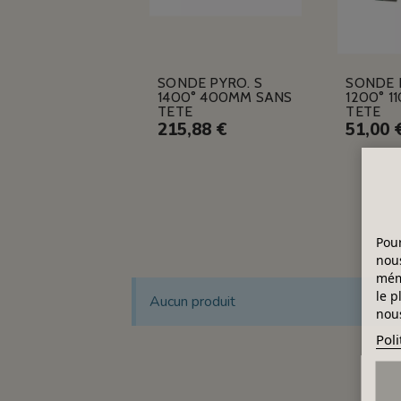
SONDE PYRO. S
SONDE 
1400° 400MM SANS
1200° 1
TETE
TETE
215,88 €
51,00 
Pour
nous
mémo
le p
Aucun produit
nous
Poli