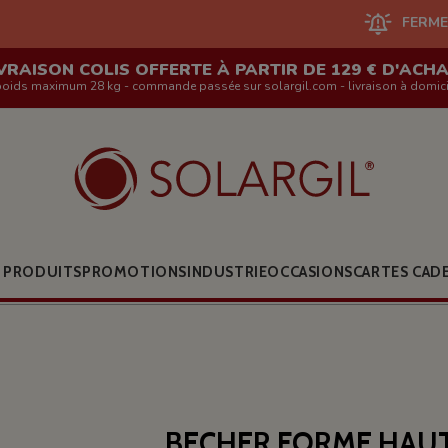
FERMETURE DU SI
VRAISON COLIS OFFERTE À PARTIR DE 129 € D'ACH
poids maximum 28 kg - commande passée sur solargil.com - livraison à domici
 PRODUITS
PROMOTIONS
INDUSTRIE
OCCASIONS
CARTES CAD
BECHER FORME HAUT