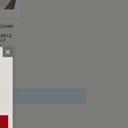
100MM
ABLE
621
€