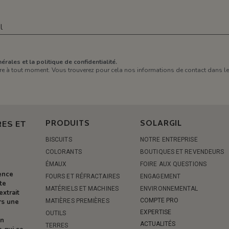
érales et la politique de confidentialité.
e à tout moment. Vous trouverez pour cela nos informations de contact dans les 
PRODUITS
SOLARGIL
ES ET
BISCUITS
NOTRE ENTREPRISE
COLORANTS
BOUTIQUES ET REVENDEURS
ÉMAUX
FOIRE AUX QUESTIONS
rence
FOURS ET RÉFRACTAIRES
ENGAGEMENT
te
MATÉRIELS ET MACHINES
ENVIRONNEMENTAL
extrait
COMPTE PRO
MATIÈRES PREMIÈRES
rs une
EXPERTISE
OUTILS
on
ACTUALITÉS
TERRES