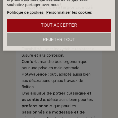
ou pièces en cours de façonnage.
souhaitez partager avec nous !
Adaptée aussi bien à l’
argile crue
qu’à
Politique de cookies
Personnaliser les cookies
l’
argile sèche
.
Atouts :
TOUT ACCEPTER
Précision
: aiguille fine Ø 2 mm pour
REJETER TOUT
des détails nets.
Durabilité
: acier inoxydable résistant à
l’usure et à la corrosion.
Confort
: manche bois ergonomique
pour une prise en main optimale.
Polyvalence
: outil adapté aussi bien
aux décorations qu’aux travaux de
finition.
Une
aiguille de potier classique et
essentielle
, idéale aussi bien pour les
professionnels
que pour les
passionnés de modelage et de