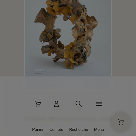
2 La Bâtisse - 89520 Moutiers-en-Puisaye - France
Panier
Compte
Recherche
Menu
+33 (0)3 86 45 50 00