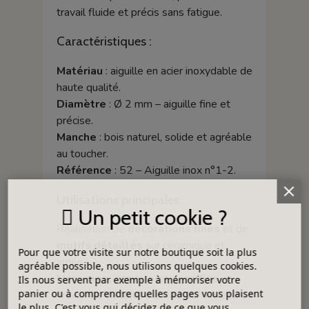
travail fluide et précis sans fatigue.
Caractéristiques :
Matériau
: aiguille en acier inoxydable de
haute qualité.
Diamètre
: Ø 2 mm – aiguille fine et
précise.
Manche
: bois naturel, solide et agréable
au toucher.
Référence
: 52 – Aiguille inox n°1-2.
Utilisations principales :
Un petit cookie ?
Réalisation de
décorations fines
et de
motifs détaillés
sur céramique et
Pour que votre visite sur notre boutique soit la plus
argile.
agréable possible, nous utilisons quelques cookies.
Marquage, gravure et sgraffite
.
Ils nous servent par exemple à mémoriser votre
panier ou à comprendre quelles pages vous plaisent
Travail de
détails subtils
sur sculptures
le plus. C'est vous qui décidez de ce que vous