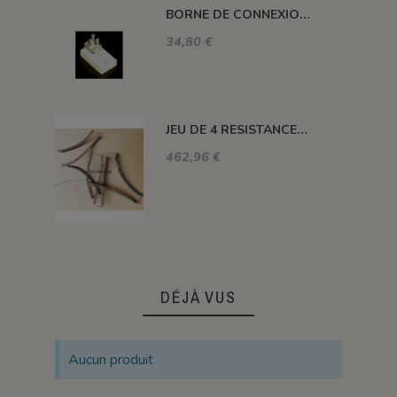
BORNE DE CONNEXION POUR FOUR H, ALFA, DELTA, HC ET SM
34,80 €
JEU DE 4 RESISTANCES FOUR 1320°C PLUTON-3S 76 L
462,96 €
DÉJÀ VUS
Aucun produit