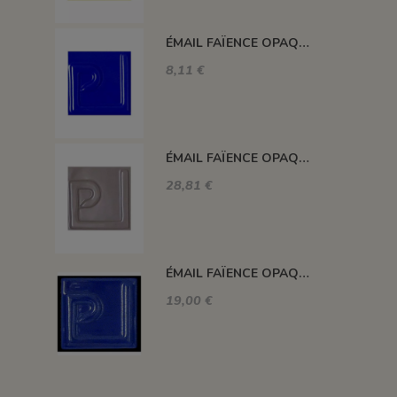
ÉMAIL FAÏENCE OPAQUE SANS PLOMB MAT BLEU FONCÉ EMSP13
8,11 €
ÉMAIL FAÏENCE OPAQUE SANS PLOMB MAT GRIS MOYEN 1KG EMSP16LL
28,81 €
ÉMAIL FAÏENCE OPAQUE CRAQUELÉ BRILLANT BLEU ROI 5934 ancien E31018/4
19,00 €