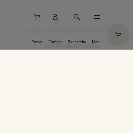
2 La Bâtisse - 89520 Moutiers-en-Puisaye - France
Panier
Compte
Recherche
Menu
+33 (0)3 86 45 50 00
* Livraison gratuite pour les commandes passées sur solargil.com dès
129,00 € TTC d'achat, pour un poids global, emballage inclus, de 30 kg
maximum en France métropolitaine.
Crédits photos : Photos publiées avec l’aimable autorisation des
artistes. Toute reproduction ou diffusion sans leur autorisation est
interdite.
Conception
AP Design
Copyright © 2025 SOLARGIL - Tous droits réservés