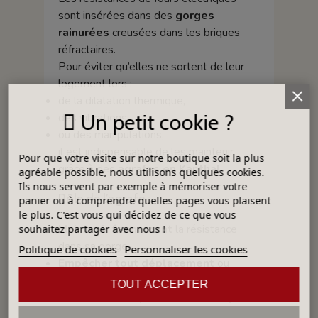
sont insérées dans des
gorges
rainurées
creusées dans les briques
réfractaires.
Pour éviter qu’elles ne sortent de leur
logement lors :
de la dilatation thermique,
Un petit cookie ?
des vibrations,
ou des manipulations,
il est indispensable de les maintenir
Pour que votre visite sur notre boutique soit la plus
grâce à des
agrafes en Kanthal
.
agréable possible, nous utilisons quelques cookies.
Ils nous servent par exemple à mémoriser votre
Rôle de l’agrafe :
panier ou à comprendre quelles pages vous plaisent
le plus. C'est vous qui décidez de ce que vous
Maintenir fermement
la résistance
souhaitez partager avec nous !
dans sa gorge
Politique de cookies
Personnaliser les cookies
Empêcher tout déplacement
ou
affaissement de l’élément chauffant
TOUT ACCEPTER
Garantir une répartition thermique
uniforme