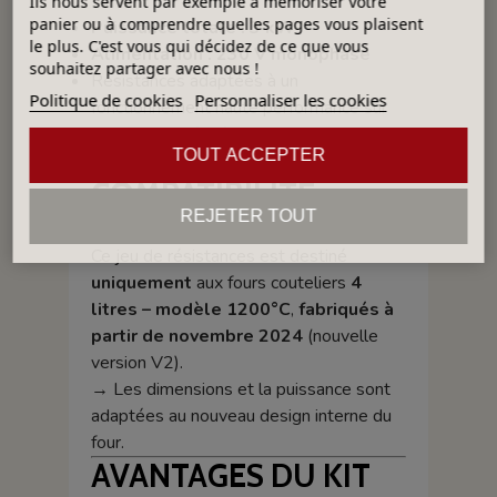
Ils nous servent par exemple à mémoriser votre
panier ou à comprendre quelles pages vous plaisent
Puissance totale : 3 kW
le plus. C'est vous qui décidez de ce que vous
Alimentation : 230 V monophasé
souhaitez partager avec nous !
Résistances adaptées à un
Politique de cookies
Personnaliser les cookies
fonctionnement haute performance sur
petit volume (4 L), optimisant
TOUT ACCEPTER
l'homogénéité thermique du four.
COMPATIBILITÉ
REJETER TOUT
Ce jeu de résistances est destiné
uniquement
aux fours couteliers
4
litres – modèle 1200°C
,
fabriqués à
partir de novembre 2024
(nouvelle
version V2).
→ Les dimensions et la puissance sont
adaptées au nouveau design interne du
four.
AVANTAGES DU KIT