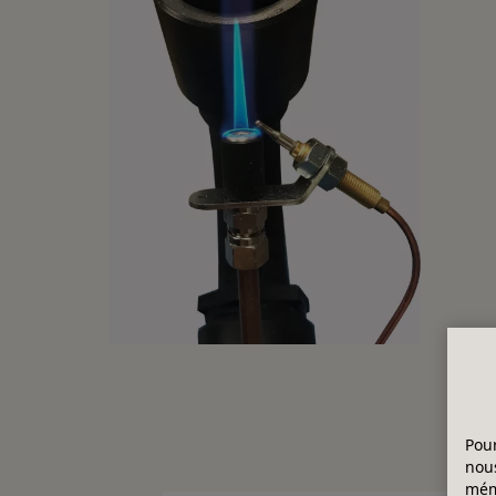
Pour
nous
mémo