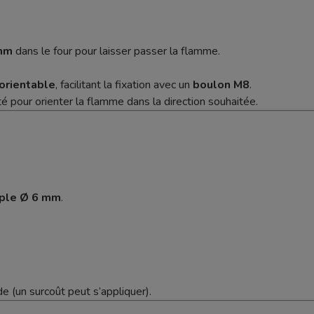
mm
dans le four pour laisser passer la flamme.
m
orientable
, facilitant la fixation avec un
boulon M8
.
té pour orienter la flamme dans la direction souhaitée.
uple Ø 6 mm
.
de (un surcoût peut s’appliquer).