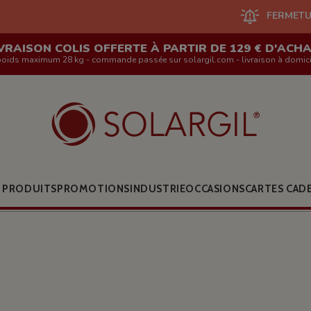
FERMETURE DU SITE EN 
VRAISON COLIS OFFERTE À PARTIR DE 129 € D'ACH
poids maximum 28 kg - commande passée sur solargil.com - livraison à domici
 PRODUITS
PROMOTIONS
INDUSTRIE
OCCASIONS
CARTES CAD