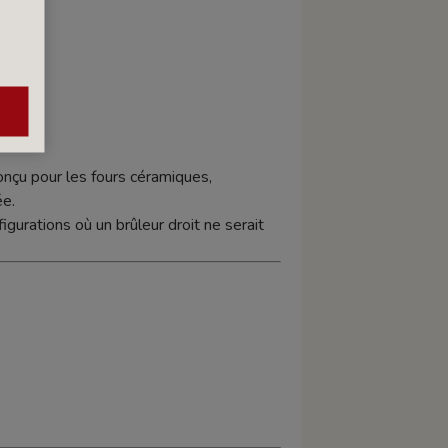
nçu pour les fours céramiques,
ée.
figurations où un brûleur droit ne serait