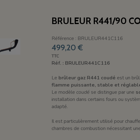
BRULEUR R441/90 CO
Référence : BRULEUR441C116
499,20 €
TTC
Réf. : BRULEUR441C116
Le
brûleur gaz R441 coudé
est un brûl
flamme puissante, stable et réglabl
Le modèle
coudé
se distingue par une
s
installation dans certains fours ou systè
adapté.
Il est particulièrement utilisé pour chauf
chambres de combustion nécessitant une