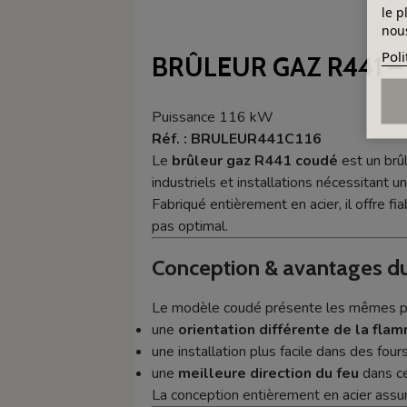
le p
nous
Poli
BRÛLEUR GAZ R441 
Puissance 116 kW
Réf. : BRULEUR441C116
Le
brûleur gaz R441 coudé
est un brû
industriels et installations nécessitant
Fabriqué entièrement en acier, il offre fia
pas optimal.
Conception & avantages d
Le modèle coudé présente les mêmes perf
une
orientation différente de la fla
une installation plus facile dans des fou
une
meilleure direction du feu
dans ce
La conception entièrement en acier assur