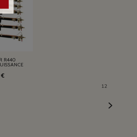
R R440
PUISSANCE
 €
1
2