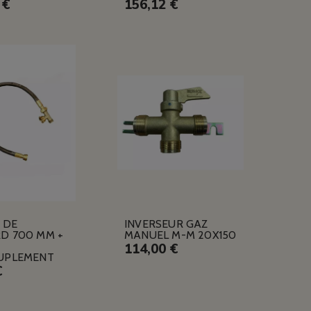
 €
156,12 €
E DE
INVERSEUR GAZ
D 700 MM +
MANUEL M-M 20X150
114,00 €
UPLEMENT
€