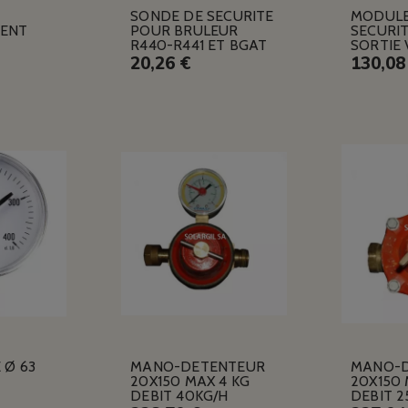
SONDE DE SECURITE
MODULE
ENT
POUR BRULEUR
SECURI
R440-R441 ET BGAT
SORTIE 
20,26 €
130,08
Ø 63
MANO-DETENTEUR
MANO-
20X150 MAX 4 KG
20X150 
DEBIT 40KG/H
DEBIT 2