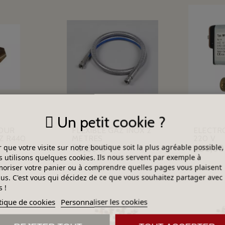
Un petit cookie ?
POUR
FLEXIBLE GAZ INOX 2
ELECTR
Z R440
METRES
220 V
73,20 €
138,00
 que votre visite sur notre boutique soit la plus agréable possible,
 utilisons quelques cookies. Ils nous servent par exemple à
riser votre panier ou à comprendre quelles pages vous plaisent
lus. C'est vous qui décidez de ce que vous souhaitez partager avec
 !
tique de cookies
Personnaliser les cookies