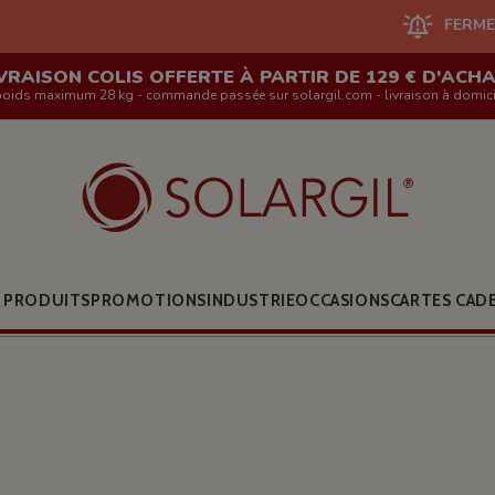
FERMETURE DU SITE E
VRAISON COLIS OFFERTE À PARTIR DE 129 € D'ACH
poids maximum 28 kg - commande passée sur solargil.com - livraison à domici
 PRODUITS
PROMOTIONS
INDUSTRIE
OCCASIONS
CARTES CAD