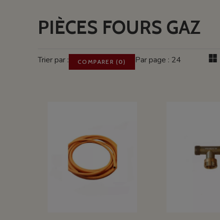
PIÈCES FOURS GAZ
Trier par :
Par page : 24
COMPARER
(
0
)