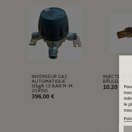
INVERSEUR GAZ
INJECTEUR 
AUTOMATIQUE
BRULEUR GA
12kg/h 1.5 BAR M-M
10,20 €
Pour
20X150
nous
396,00 €
mémo
le p
nous
Poli