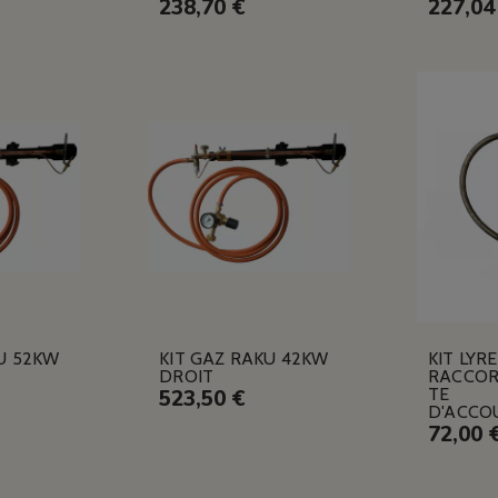
238,70 €
227,04
U 52KW
KIT GAZ RAKU 42KW
KIT LYR
DROIT
RACCOR
TE
523,50 €
D'ACCO
72,00 