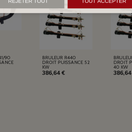
REJETER TOUT
TOUT ACCEPTER
1/90
BRULEUR R440
BRULEU
SANCE
DROIT PUISSANCE 52
DROIT 
KW
40 KW
386,64 €
386,64