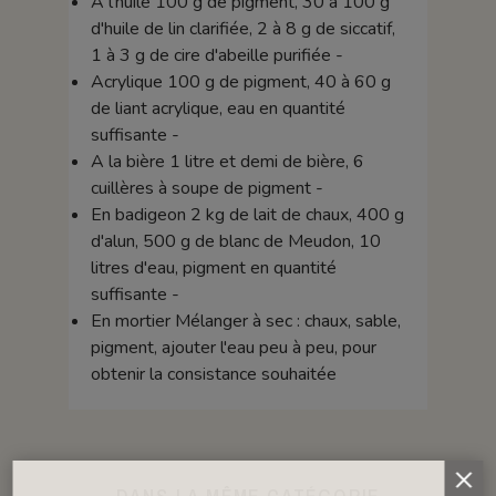
A l'huile 100 g de pigment, 30 à 100 g
d'huile de lin clarifiée, 2 à 8 g de siccatif,
1 à 3 g de cire d'abeille purifiée -
Acrylique 100 g de pigment, 40 à 60 g
de liant acrylique, eau en quantité
suffisante -
A la bière 1 litre et demi de bière, 6
cuillères à soupe de pigment -
En badigeon 2 kg de lait de chaux, 400 g
d'alun, 500 g de blanc de Meudon, 10
litres d'eau, pigment en quantité
suffisante -
En mortier Mélanger à sec : chaux, sable,
pigment, ajouter l'eau peu à peu, pour
obtenir la consistance souhaitée