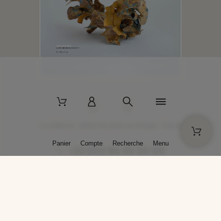
2 La Bâtisse - 89520 Moutiers-en-Puisaye - France
Panier
Compte
Recherche
Menu
+33 (0)3 86 45 50 00
* Livraison gratuite pour les commandes passées sur solargil.com dès
129,00 € TTC d'achat, pour un poids global, emballage inclus, de 30 kg
maximum en France métropolitaine.
Crédits photos : Photos publiées avec l’aimable autorisation des