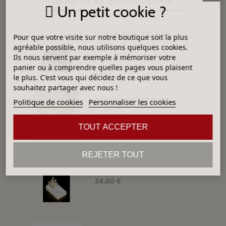
DANS LA MÊME CATÉGORIE
Un petit cookie ?
HOTTE INOX 370 X 370 X H 410 MM
Pour que votre visite sur notre boutique soit la plus
agréable possible, nous utilisons quelques cookies.
344,40 €
Ils nous servent par exemple à mémoriser votre
panier ou à comprendre quelles pages vous plaisent
le plus. C'est vous qui décidez de ce que vous
souhaitez partager avec nous !
JEU DE 3 RESISTANCES 1300°C HELIOS 110 L
Politique de cookies
Personnaliser les cookies
324,00 €
TOUT ACCEPTER
REJETER TOUT
BORNE DE CONNEXION POUR FOUR H, ALFA, DELTA, HC ET SM
34,80 €