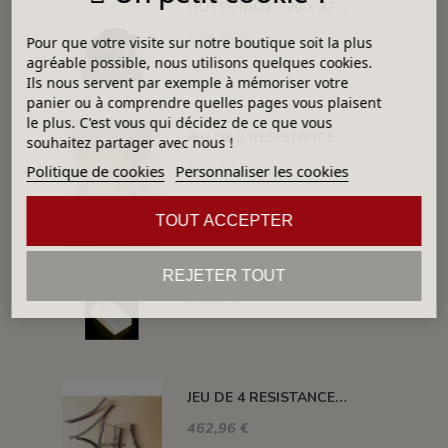
HOTTE INOX 370 X 370 X H 410 MM
344,40 €
Pour que votre visite sur notre boutique soit la plus
agréable possible, nous utilisons quelques cookies.
Ils nous servent par exemple à mémoriser votre
panier ou à comprendre quelles pages vous plaisent
le plus. C'est vous qui décidez de ce que vous
JEU DE 3 RESISTANCES 1300°C HELIOS 110 L
souhaitez partager avec nous !
324,00 €
Politique de cookies
Personnaliser les cookies
TOUT ACCEPTER
BORNE DE CONNEXION POUR FOUR H, ALFA, DELTA, HC ET SM
REJETER TOUT
34,80 €
JEU DE 4 RESISTANCES FOUR 1320°C PLUTON-3S 76 L
462,96 €