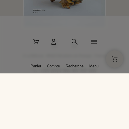
2 La Bâtisse - 89520 Moutiers-en-Puisaye - France
Panier
Compte
Recherche
Menu
+33 (0)3 86 45 50 00
* Livraison gratuite pour les commandes passées sur solargil.com dès
129,00 € TTC d'achat, pour un poids global, emballage inclus, de 30 kg
maximum en France métropolitaine.
Crédits photos : Photos publiées avec l’aimable autorisation des
artistes. Toute reproduction ou diffusion sans leur autorisation est
interdite.