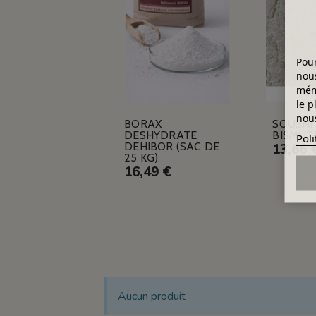
Pour
nous
mémo
le p
nous
BORAX
SOUSNI
DESHYDRATE
BISMUT
Poli
DEHIBOR (SAC DE
13,66 
25 KG)
16,49 €
Aucun produit