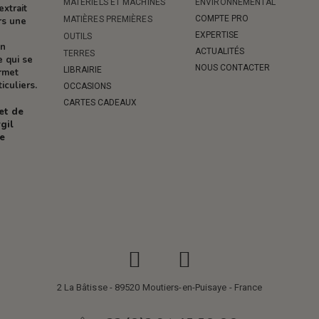
MATÉRIELS ET MACHINES
ENVIRONNEMENTAL
extrait
COMPTE PRO
MATIÈRES PREMIÈRES
rs une
EXPERTISE
OUTILS
on
ACTUALITÉS
TERRES
e qui se
NOUS CONTACTER
LIBRAIRIE
ermet
iculiers.
OCCASIONS
CARTES CADEAUX
 et de
gil
re
2 La Bâtisse - 89520 Moutiers-en-Puisaye - France