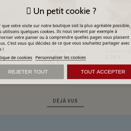
Un petit cookie ?
 que votre visite sur notre boutique soit la plus agréable possible,
 utilisons quelques cookies. Ils nous servent par exemple à
riser votre panier ou à comprendre quelles pages vous plaisent
lus. C'est vous qui décidez de ce que vous souhaitez partager avec
 !
TRATE DE
CARBONATE DE
CHROMATE 
H
CHAUX
3,29 €
tique de cookies
Personnaliser les cookies
€
1,92 €
REJETER TOUT
TOUT ACCEPTER
DÉJÀ VUS