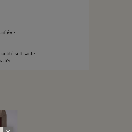
urifiée -
antité suffisante -
haitée