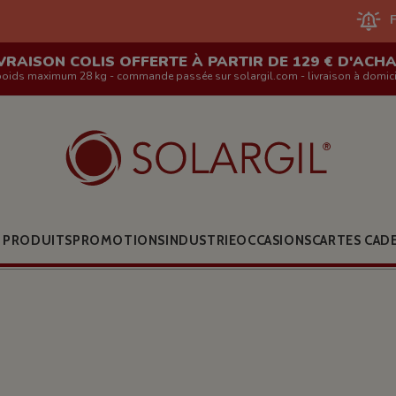
FERMETURE D
VRAISON COLIS OFFERTE À PARTIR DE 129 € D'ACH
poids maximum 28 kg - commande passée sur solargil.com - livraison à domici
 PRODUITS
PROMOTIONS
INDUSTRIE
OCCASIONS
CARTES CAD