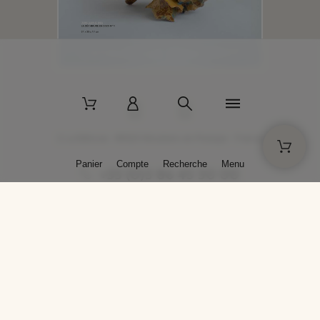
2 La Bâtisse - 89520 Moutiers-en-Puisaye - France
Panier
Compte
Recherche
Menu
+33 (0)3 86 45 50 00
* Livraison gratuite pour les commandes passées sur solargil.com dès
129,00 € TTC d'achat, pour un poids global, emballage inclus, de 30 kg
maximum en France métropolitaine.
Crédits photos : Photos publiées avec l’aimable autorisation des
artistes. Toute reproduction ou diffusion sans leur autorisation est
interdite.