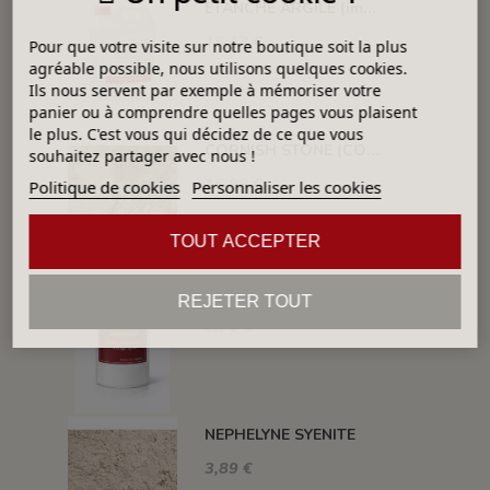
ETANCHE ARGILE (impermeabilisant pour pièce poreuse)
18,13 €
Pour que votre visite sur notre boutique soit la plus
agréable possible, nous utilisons quelques cookies.
Ils nous servent par exemple à mémoriser votre
panier ou à comprendre quelles pages vous plaisent
le plus. C'est vous qui décidez de ce que vous
CORNISH STONE (CORNWALL STONE)
souhaitez partager avec nous !
16,99 €
Politique de cookies
Personnaliser les cookies
TOUT ACCEPTER
SEROGRAF MEDIUM SERIGRAPHIQUE SECHAGE RAPIDE
REJETER TOUT
9,71 €
NEPHELYNE SYENITE
3,89 €