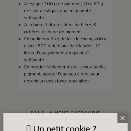
Acrylique 100 g de pigment, 40 à 60 g
de liant acrylique, eau en quantité
suffisante -
A la bière 1 litre et demi de bière, 6
cuillères à soupe de pigment -
En badigeon 2 kg de lait de chaux, 400 g
d'alun, 500 g de blanc de Meudon, 10
litres d'eau, pigment en quantité
suffisante -
En mortier Mélanger à sec : chaux, sable,
pigment, ajouter l'eau peu à peu, pour
obtenir la consistance souhaitée
DANS LA MÊME CATÉGORIE
Un petit cookie ?