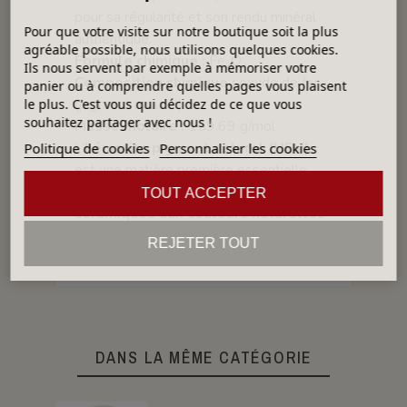
pour sa régularité et son rendu minéral
Pour que votre visite sur notre boutique soit la plus
authentique.
agréable possible, nous utilisons quelques cookies.
Formule chimique :
Fe₂O₃
Ils nous servent par exemple à mémoriser votre
Composition chimique :
oxyde de fer
panier ou à comprendre quelles pages vous plaisent
(pigment naturel)
le plus. C'est vous qui décidez de ce que vous
souhaitez partager avec nous !
Masse molaire :
159,69 g/mol
L’
hématite pigment naturel (HEM)
Politique de cookies
Personnaliser les cookies
est une matière première essentielle
pour la
formulation d’émaux
TOUT ACCEPTER
céramiques aux couleurs naturelles
et profondes
, alliant stabilité,
REJETER TOUT
authenticité et richesse chromatique.
DANS LA MÊME CATÉGORIE