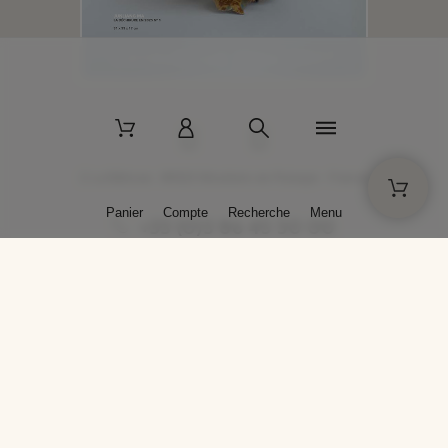
2 La Bâtisse - 89520 Moutiers-en-Puisaye - France
Panier
Compte
Recherche
Menu
+33 (0)3 86 45 50 00
* Livraison gratuite pour les commandes passées sur solargil.com dès
129,00 € TTC d'achat, pour un poids global, emballage inclus, de 30 kg
maximum en France métropolitaine.
Crédits photos : Photos publiées avec l’aimable autorisation des
artistes. Toute reproduction ou diffusion sans leur autorisation est
interdite.