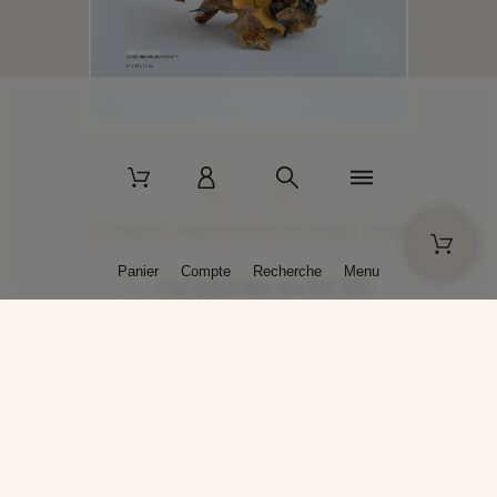
2 La Bâtisse - 89520 Moutiers-en-Puisaye - France
Panier
Compte
Recherche
Menu
+33 (0)3 86 45 50 00
* Livraison gratuite pour les commandes passées sur solargil.com dès
129,00 € TTC d'achat, pour un poids global, emballage inclus, de 30 kg
maximum en France métropolitaine.
Crédits photos : Photos publiées avec l’aimable autorisation des
artistes. Toute reproduction ou diffusion sans leur autorisation est
interdite.