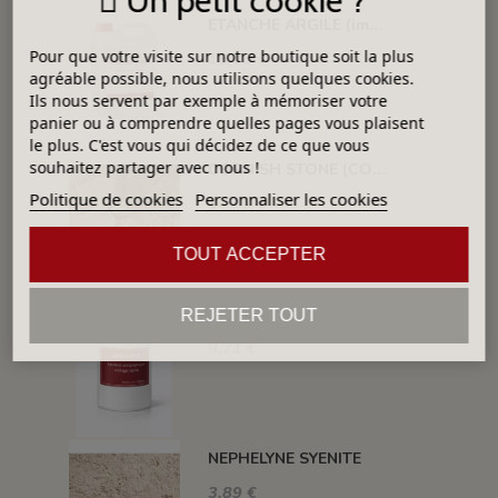
Un petit cookie ?
ETANCHE ARGILE (impermeabilisant pour pièce poreuse)
Pour que votre visite sur notre boutique soit la plus
18,13 €
agréable possible, nous utilisons quelques cookies.
Ils nous servent par exemple à mémoriser votre
panier ou à comprendre quelles pages vous plaisent
le plus. C'est vous qui décidez de ce que vous
souhaitez partager avec nous !
CORNISH STONE (CORNWALL STONE)
Politique de cookies
Personnaliser les cookies
16,99 €
TOUT ACCEPTER
SEROGRAF MEDIUM SERIGRAPHIQUE SECHAGE RAPIDE
REJETER TOUT
9,71 €
NEPHELYNE SYENITE
3,89 €