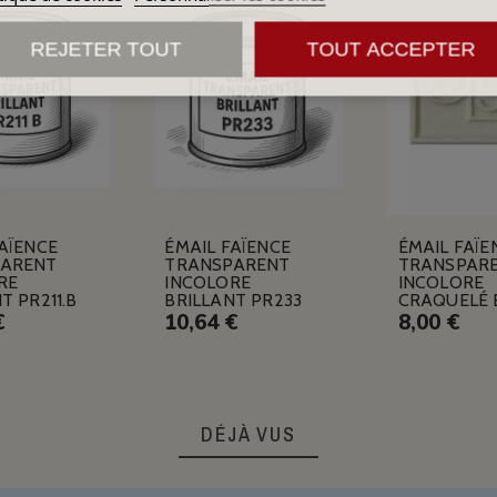
REJETER TOUT
TOUT ACCEPTER
AÏENCE
ÉMAIL FAÏENCE
ÉMAIL FAÏE
PARENT
TRANSPARENT
TRANSPAR
RE
INCOLORE
INCOLORE
T PR211.B
BRILLANT PR233
CRAQUELÉ 
€
10,64 €
8,00 €
DÉJÀ VUS