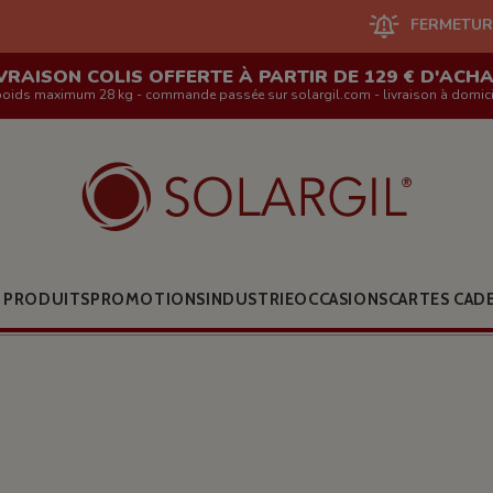
FERMETURE DU SITE EN L
VRAISON COLIS OFFERTE À PARTIR DE 129 € D'ACH
poids maximum 28 kg - commande passée sur solargil.com - livraison à domici
 PRODUITS
PROMOTIONS
INDUSTRIE
OCCASIONS
CARTES CAD