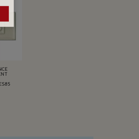
NCE
ENT
ES85