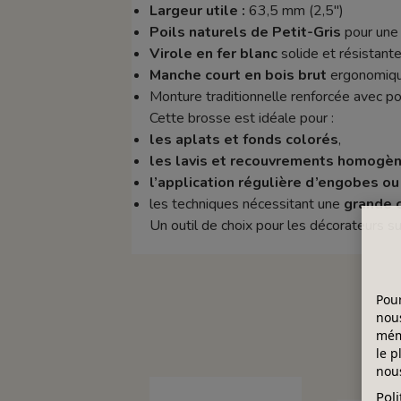
Largeur utile :
63,5 mm (2,5")
Poils naturels de Petit-Gris
pour une 
Virole en fer blanc
solide et résistante
Manche court en bois brut
ergonomique
Monture traditionnelle renforcée avec po
Cette brosse est idéale pour :
les aplats et fonds colorés
,
les lavis et recouvrements homogè
l’application régulière d’engobes o
les techniques nécessitant une
grande 
Un outil de choix pour les décorateurs s
Pour
nous
mémo
le p
nous
Poli