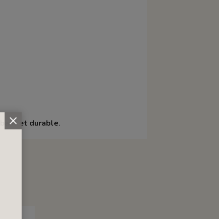
rbant et durable
.