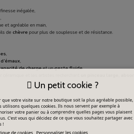
finesse inégalée,
,
 et agréable en main,
ils de
chèvre
pour plus de souplesse et de résistance.
nes
,
u d’émaux
,
capacité de charge
et un
geste fluide
.
ur céramique et les artistes recherchant
un pinceau large, abso
Un petit cookie ?
 que votre visite sur notre boutique soit la plus agréable possible,
 utilisons quelques cookies. Ils nous servent par exemple à
DANS LA MÊME CATÉGORIE
riser votre panier ou à comprendre quelles pages vous plaisent
lus. C'est vous qui décidez de ce que vous souhaitez partager avec
 !
tique de cookies
Personnaliser les cookies