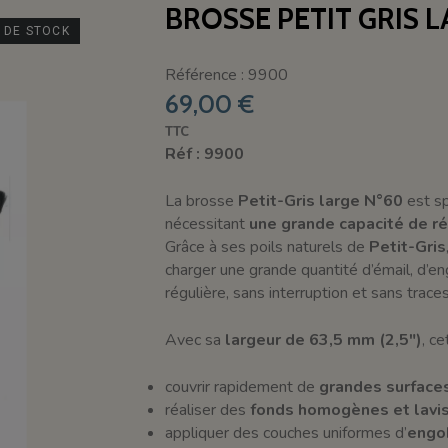
BROSSE PETIT GRIS L
 DE STOCK
Référence : 9900
69,00 €
TTC
Réf : 9900
La brosse
Petit-Gris large N°60
est sp
nécessitant
une grande capacité de rét
Grâce à ses poils naturels de
Petit-Gris
charger une grande quantité d’émail, d’en
régulière, sans interruption et sans traces
Avec sa
largeur de 63,5 mm (2,5")
, c
couvrir rapidement de
grandes surface
réaliser des
fonds homogènes et lavis
appliquer des couches uniformes d’
engob