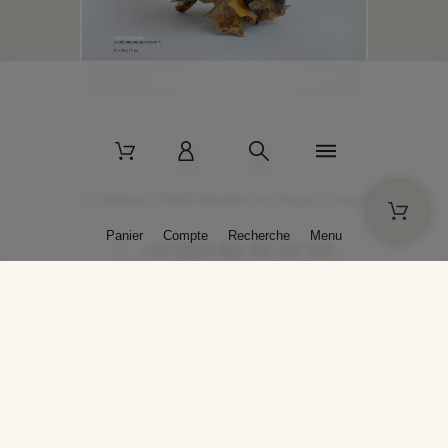
2 La Bâtisse - 89520 Moutiers-en-Puisaye - France
Panier
Compte
Recherche
Menu
+33 (0)3 86 45 50 00
* Livraison gratuite pour les commandes passées sur solargil.com dès
129,00 € TTC d'achat, pour un poids global, emballage inclus, de 30 kg
maximum en France métropolitaine.
Crédits photos : Photos publiées avec l’aimable autorisation des
artistes. Toute reproduction ou diffusion sans leur autorisation est
interdite.