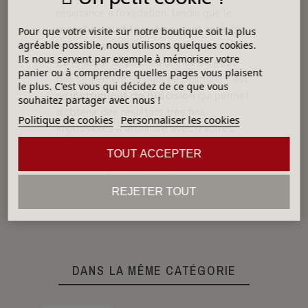
résistance à l’oxydation, tandis que le
manche court laqué noir
est agréable
Pour que votre visite sur notre boutique soit la plus
en main et adapté au travail rapproché.
agréable possible, nous utilisons quelques cookies.
Ils nous servent par exemple à mémoriser votre
En résumé, un pinceau en martre n’est
panier ou à comprendre quelles pages vous plaisent
pas seulement un outil de peinture, c’est
le plus. C'est vous qui décidez de ce que vous
un
instrument de précision
qui permet
souhaitez partager avec nous !
d’obtenir des résultats très fins,
Politique de cookies
Personnaliser les cookies
impossibles à atteindre avec d’autres
types de poils.
TOUT ACCEPTER
👉 C’est l’outil privilégié pour les
travaux délicats
où la finesse et la
REJETER TOUT
régularité du geste sont essentielles.
DANS LA MÊME CATÉGORIE