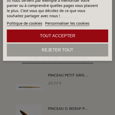
Ils nous servent par exemple à mémoriser votre
impossibles à atteindre avec d’autres
panier ou à comprendre quelles pages vous plaisent
types de poils.
le plus. C'est vous qui décidez de ce que vous
souhaitez partager avec nous !
👉 C’est l’outil privilégié pour les
travaux délicats
où la finesse et la
Politique de cookies
Personnaliser les cookies
régularité du geste sont essentielles.
TOUT ACCEPTER
REJETER TOUT
DANS LA MÊME CATÉGORIE
PINCEAU PETIT GRIS POIL COURT N°10
23,77 €
PINCEAU O. BOEUF POIL LONG N°2