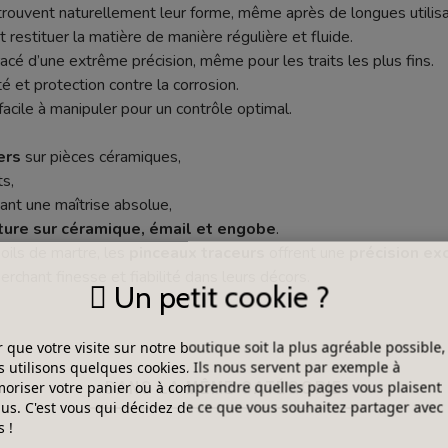
etrouvent naturellement leur forme, même après de longues utilisa
et restituer la matière de manière régulière et fluide.
acé d’une extrême précision, même pour les traits les plus fins.
té et protection contre la corrosion.
facile à manipuler pour un contrôle optimal.
ers
sur pièces céramiques,
ts,
t une maîtrise absolue,
ture sur céramique, émail et engobe
.
oils de martre, les
pinceaux traceurs
offrent une
précision ex
rchant finesse et fiabilité dans leurs décors.
Un petit cookie ?
 que votre visite sur notre boutique soit la plus agréable possible,
 utilisons quelques cookies. Ils nous servent par exemple à
DANS LA MÊME CATÉGORIE
riser votre panier ou à comprendre quelles pages vous plaisent
lus. C'est vous qui décidez de ce que vous souhaitez partager avec
 !