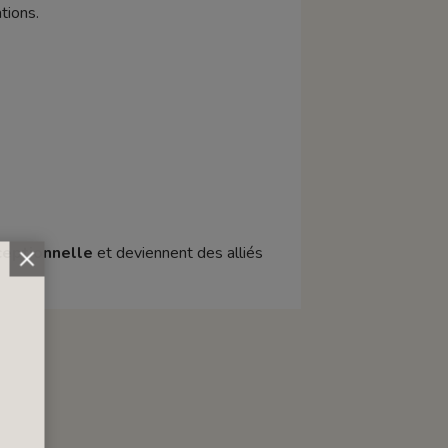
tions.
ceptionnelle
et deviennent des alliés