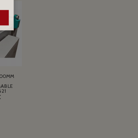
100MM
ABLE
621
€