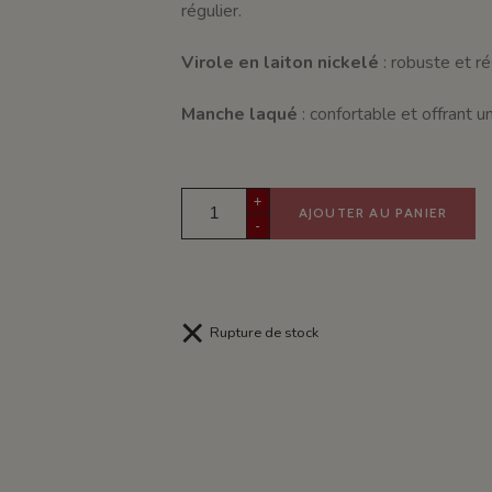
régulier.
Virole en laiton nickelé
: robuste et ré
Manche laqué
: confortable et offrant u
+
AJOUTER AU PANIER
-
Rupture de stock