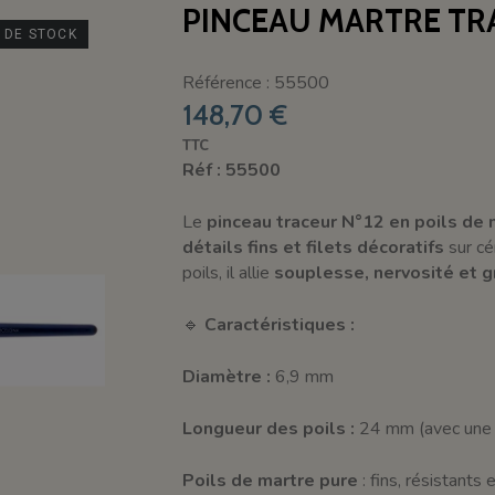
PINCEAU MARTRE TR
 DE STOCK
Référence : 55500
148,70 €
TTC
Réf : 55500
Le
pinceau traceur N°12 en poils de 
détails fins et filets décoratifs
sur cé
poils, il allie
souplesse, nervosité et g
🔹
Caractéristiques :
Diamètre :
6,9 mm
Longueur des poils :
24 mm (avec une p
Poils de martre pure
: fins, résistants 