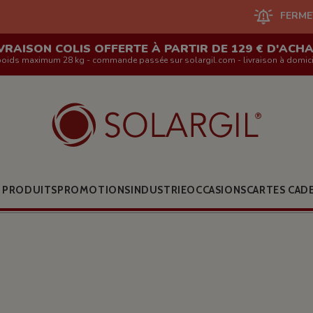
FERMETURE DU SITE 
VRAISON COLIS OFFERTE À PARTIR DE 129 € D'ACH
poids maximum 28 kg - commande passée sur solargil.com - livraison à domici
 PRODUITS
PROMOTIONS
INDUSTRIE
OCCASIONS
CARTES CAD