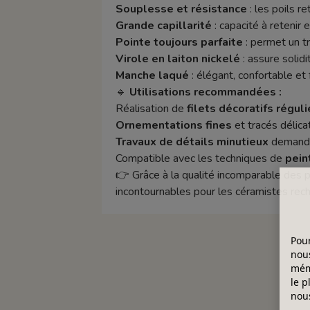
Souplesse et résistance
: les poils r
Grande capillarité
: capacité à retenir 
Pointe toujours parfaite
: permet un tr
Virole en laiton nickelé
: assure solidi
Manche laqué
: élégant, confortable et 
🔹
Utilisations recommandées :
Réalisation de
filets décoratifs réguli
Ornementations fines
et tracés délica
Travaux de détails minutieux
demandan
Compatible avec les techniques de
pein
👉 Grâce à la qualité incomparable des p
incontournables pour les céramistes reche
Pour
nous
mémo
le p
nous