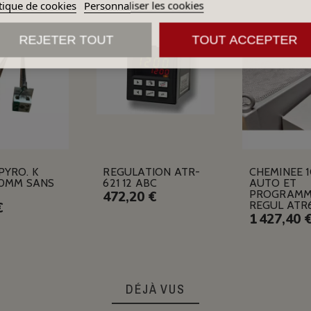
tique de cookies
Personnaliser les cookies
REJETER TOUT
TOUT ACCEPTER
PYRO. K
REGULATION ATR-
CHEMINEE 
10MM SANS
621 12 ABC
AUTO ET
PROGRAMM
472,20 €
REGUL ATR
€
1 427,40 
DÉJÀ VUS