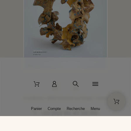
2 La Bâtisse - 89520 Moutiers-en-Puisaye - France
Panier
Compte
Recherche
Menu
+33 (0)3 86 45 50 00
* Livraison gratuite pour les commandes passées sur solargil.com dès