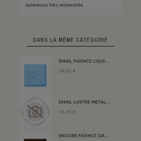
lumineuse très recherchée.
DANS LA MÊME CATÉGORIE
ÉMAIL FAÏENCE LIQUIDE OPAQUE SS PLOMB BRILLANT TURQUOISE 1KG EOSP4LL
28,91 €
EMAIL LUSTRE METALLISE BLEU FONCE REACTIF R1005 (jusqu'à fin des stoc
31,55 €
ENGOBE FAÏENCE GRÈS & PORCELAINE LIQUIDE SS PLB BRUN 1KG EASP08LL