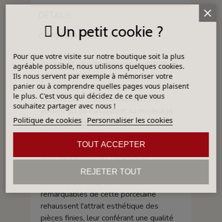
DÉTAILS
Un petit cookie ?
COMPARAISON RAPIDE
Pour que votre visite sur notre boutique soit la plus
Audrey Blackman était une sculptrice et
agréable possible, nous utilisons quelques cookies.
céramiste britannique.
Ils nous servent par exemple à mémoriser votre
panier ou à comprendre quelles pages vous plaisent
La porcelaine Audrey Blackman est
le plus. C'est vous qui décidez de ce que vous
parfaite pour les céramistes et les
souhaitez partager avec nous !
potiers qui se consacrent au modelage
Politique de cookies
Personnaliser les cookies
et au tournage.
Sa grande plasticité permet de créer des
TOUT ACCEPTER
pièces délicates et raffinées, ce qui la
rend idéale pour les céramiques
fonctionnelles et décoratives.
REJETER TOUT
La blancheur et la translucidité
remarquables de cette porcelaine
rehaussent l'attrait esthétique des
pièces finies, leur conférant une qualité