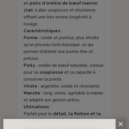
en
poils d’oreille de bœuf marron
clair
, il allie souplesse et résistance,
offrant une très bonne longévité à
l’usage.
Caractéristiques
:
Forme
: ronde et pointue, plus étroite
qu’un pinceau rond classique, ce qui
permet d’obtenir une pointe fine et
précise.
Poils
: oreille de bœuf naturelle, connue
pour sa
souplesse
et sa capacité à
conserver la pointe.
Virole
: argentée, solide et résistante.
Manche
: long, vernis, agréable à manier
et adapté aux gestes précis.
Utilisations
:
Parfait pour le
détail, la finition et la
retouche
sur les décors céramiques.
Idéal pour tracer des
traits réguliers
,