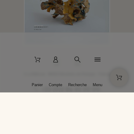
2 La Bâtisse - 89520 Moutiers-en-Puisaye - France
Panier
Compte
Recherche
Menu
+33 (0)3 86 45 50 00
* Livraison gratuite pour les commandes passées sur solargil.com dès
129,00 € TTC d'achat, pour un poids global, emballage inclus, de 30 kg
maximum en France métropolitaine.
Crédits photos : Photos publiées avec l’aimable autorisation des