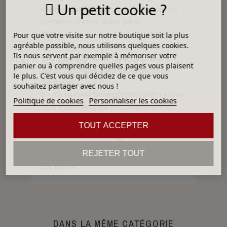
Un petit cookie ?
réaliser des
dessins fins
ou accentuer
certaines parties d’une pièce.
Grâce à ses poils longs, il
retient une
Pour que votre visite sur notre boutique soit la plus
grande quantité d’émail ou de
agréable possible, nous utilisons quelques cookies.
Ils nous servent par exemple à mémoriser votre
couleur
, permettant d’appliquer des
panier ou à comprendre quelles pages vous plaisent
lignes continues sans recharge trop
le plus. C'est vous qui décidez de ce que vous
fréquente.
souhaitez partager avec nous !
👉 Ce pinceau Solargil rond pointu est un
Politique de cookies
Personnaliser les cookies
outil essentiel pour les céramistes et
décorateurs qui recherchent à la fois
TOUT ACCEPTER
précision et fluidité dans leurs
gestes
, tout en travaillant
REJETER TOUT
confortablement grâce à sa conception
équilibrée.
DANS LA MÊME CATÉGORIE