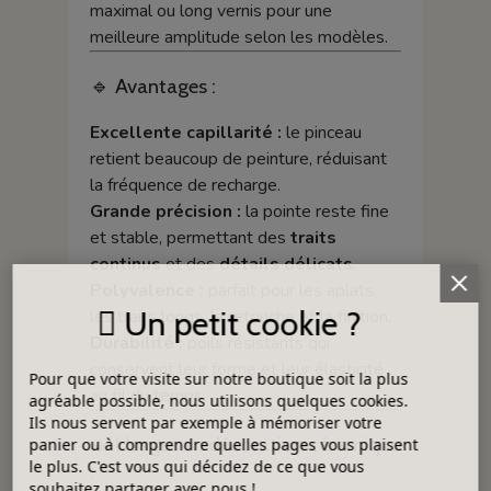
maximal ou long vernis pour une
meilleure amplitude selon les modèles.
🔹 Avantages :
Excellente capillarité :
le pinceau
retient beaucoup de peinture, réduisant
la fréquence de recharge.
Grande précision :
la pointe reste fine
et stable, permettant des
traits
continus
et des
détails délicats
.
Polyvalence :
parfait pour les aplats,
Un petit cookie ?
les traits longs, la retouche et la finition.
Durabilité :
poils résistants qui
conservent leur forme et leur élasticité
Pour que votre visite sur notre boutique soit la plus
au fil du temps.
agréable possible, nous utilisons quelques cookies.
Ils nous servent par exemple à mémoriser votre
🔹 Usages en décoration céramique
panier ou à comprendre quelles pages vous plaisent
le plus. C'est vous qui décidez de ce que vous
:
souhaitez partager avec nous !