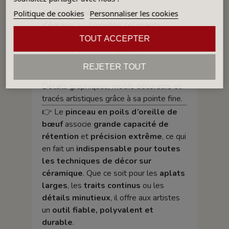
Application régulière et homogène
Politique de cookies
Personnaliser les cookies
d’
émaux
ou d’
oxydes colorants
.
Réalisation de
longs filets
ou de
traits
TOUT ACCEPTER
continus
sans interruption.
Finitions précises et
travaux de détail
REJETER TOUT
sur les pièces décorées.
Détails graphiques, motifs décoratifs et
tracés artistiques grâce à sa pointe fine.
👉 Le
pinceau en poils d’oreille de
bœuf
associe
grande capacité de
rétention
et
précision extrême
, ce qui
en fait un
indispensable pour toutes
les techniques de décor sur
céramique
. Que ce soit pour les
aplats
larges
, les
traits continus
ou les
détails minutieux
, il offre aux artistes
un
outil fiable, polyvalent et
durable
.