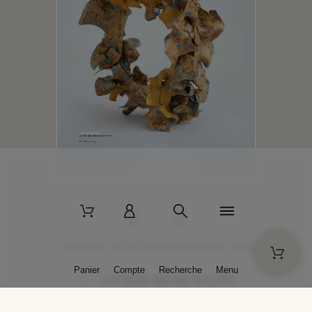
2 La Bâtisse - 89520 Moutiers-en-Puisaye - France
Panier
Compte
Recherche
Menu
+33 (0)3 86 45 50 00