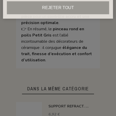
manche plus court, permettant aux
REJETER TOUT
artistes de travailler
au plus près de la
pièce
pour un
contrôle accru et une
précision optimale
.
👉 En résumé, le
pinceau rond en
poils Petit Gris
est l’allié
incontournable des décorateurs de
céramique : il conjugue
élégance du
trait, finesse d’exécution et confort
d’utilisation
.
DANS LA MÊME CATÉGORIE
SUPPORT REFRACT. DOUBLE ROND Ø 100 MM 1260°C
6,92 €