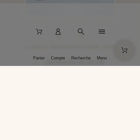
2 La Bâtisse - 89520 Moutiers-en-Puisaye - France
Panier
Compte
Recherche
Menu
+33 (0)3 86 45 50 00
* Livraison gratuite pour les commandes passées sur solargil.com dès
129,00 € TTC d'achat, pour un poids global, emballage inclus, de 30 kg
maximum en France métropolitaine.
Crédits photos : Photos publiées avec l’aimable autorisation des
artistes. Toute reproduction ou diffusion sans leur autorisation est
interdite.
Conception
AP Design