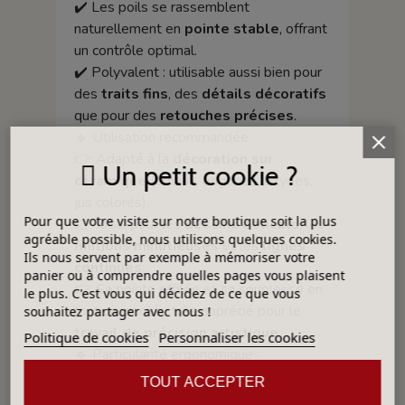
✔️ Les poils se rassemblent
naturellement en
pointe stable
, offrant
un contrôle optimal.
✔️ Polyvalent : utilisable aussi bien pour
des
traits fins
, des
détails décoratifs
que pour des
retouches précises
.
🔹 Utilisation recommandée :
👉 Adapté à la
décoration sur
Un petit cookie ?
céramique
(émaux, engobes, oxydes,
jus colorés).
Pour que votre visite sur notre boutique soit la plus
👉 Idéal pour les
dessins délicats
, les
agréable possible, nous utilisons quelques cookies.
finitions minutieuses
et les
lignes
Ils nous servent par exemple à mémoriser votre
continues
.
panier ou à comprendre quelles pages vous plaisent
👉 Sa pointe effilée et sa souplesse en
le plus. C'est vous qui décidez de ce que vous
font un pinceau très apprécié pour le
souhaitez partager avec nous !
travail de précision artistique
.
Politique de cookies
Personnaliser les cookies
🔹 Particularité ergonomique :
Bien que doté d’un manche long vernis,
TOUT ACCEPTER
ce type de pinceau existe aussi avec un