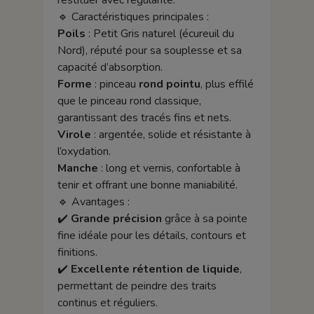
restituer avec régularité.
🔹 Caractéristiques principales :
Poils
: Petit Gris naturel (écureuil du
Nord), réputé pour sa souplesse et sa
capacité d’absorption.
Forme
: pinceau
rond pointu
, plus effilé
que le pinceau rond classique,
garantissant des tracés fins et nets.
Virole
: argentée, solide et résistante à
l’oxydation.
Manche
: long et vernis, confortable à
tenir et offrant une bonne maniabilité.
🔹 Avantages :
✔️
Grande précision
grâce à sa pointe
fine idéale pour les détails, contours et
finitions.
✔️
Excellente rétention de liquide
,
permettant de peindre des traits
continus et réguliers.