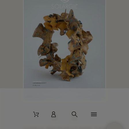
2 La Bâtisse - 89520 Moutiers-en-Puisaye - France