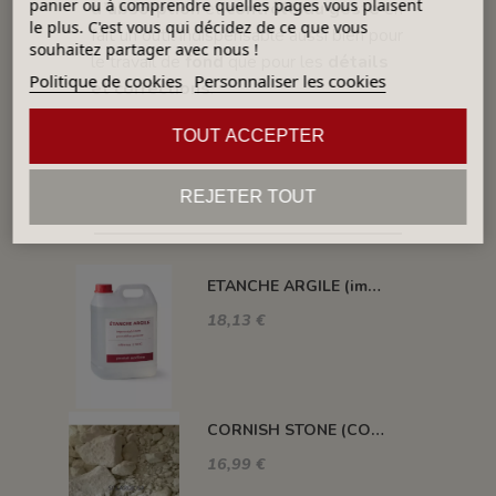
panier ou à comprendre quelles pages vous plaisent
d’absorption
et
contrôle du geste
en
le plus. C'est vous qui décidez de ce que vous
fait un outil indispensable aussi bien pour
souhaitez partager avec nous !
le travail de
fond
que pour les
détails
Politique de cookies
Personnaliser les cookies
et corrections
.
TOUT ACCEPTER
REJETER TOUT
DANS LA MÊME CATÉGORIE
ETANCHE ARGILE (impermeabilisant pour pièce poreuse)
18,13 €
CORNISH STONE (CORNWALL STONE)
16,99 €