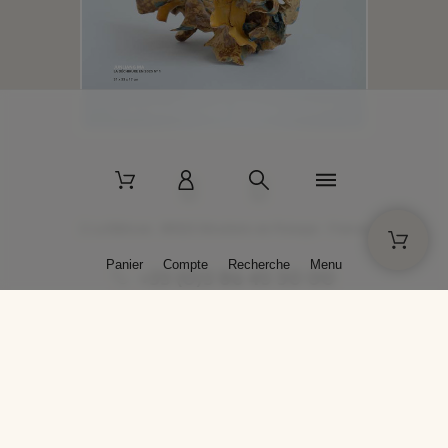
2 La Bâtisse - 89520 Moutiers-en-Puisaye - France
Panier
Compte
Recherche
Menu
+33 (0)3 86 45 50 00
* Livraison gratuite pour les commandes passées sur solargil.com dès
129,00 € TTC d'achat, pour un poids global, emballage inclus, de 30 kg
maximum en France métropolitaine.
Crédits photos : Photos publiées avec l’aimable autorisation des
artistes. Toute reproduction ou diffusion sans leur autorisation est