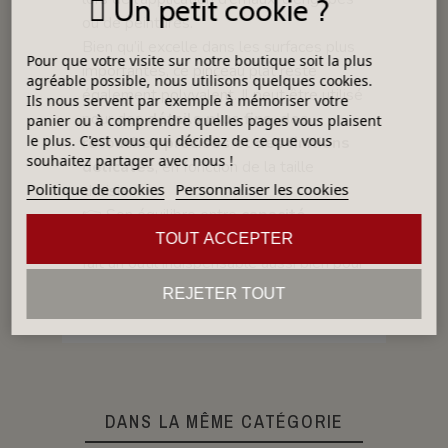
Un petit cookie ?
ou de peintures.
Bien qu’il excelle dans les surfaces plus
Pour que votre visite sur notre boutique soit la plus
importantes, ce pinceau plat reste
agréable possible, nous utilisons quelques cookies.
également polyvalent. Il peut être utilisé
Ils nous servent par exemple à mémoriser votre
pour des
détails plus fins, des
panier ou à comprendre quelles pages vous plaisent
le plus. C'est vous qui décidez de ce que vous
retouches précises et des finitions
souhaitez partager avec nous !
délicates
, en fonction de la taille
Politique de cookies
Personnaliser les cookies
choisie.
👉 Son équilibre entre
capacité
d’absorption
et
contrôle du geste
en
TOUT ACCEPTER
fait un outil indispensable aussi bien pour
le travail de
fond
que pour les
détails
REJETER TOUT
et corrections
.
DANS LA MÊME CATÉGORIE