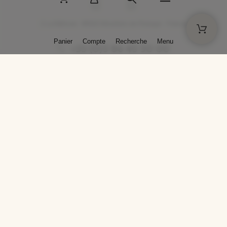
2 La Bâtisse - 89520 Moutiers-en-Puisaye - France
Panier
Compte
Recherche
Menu
+33 (0)3 86 45 50 00
* Livraison gratuite pour les commandes passées sur solargil.com dès
129,00 € TTC d'achat, pour un poids global, emballage inclus, de 30 kg
maximum en France métropolitaine.
Crédits photos : Photos publiées avec l’aimable autorisation des
artistes. Toute reproduction ou diffusion sans leur autorisation est
interdite.
Conception
AP Design
Copyright © 2025 SOLARGIL - Tous droits réservés