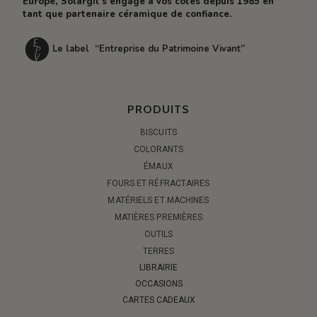
Europe, Solargil s’engage à vos côtés depuis 1985 en
tant que partenaire céramique de confiance.
Le label “Entreprise du Patrimoine Vivant”
PRODUITS
BISCUITS
COLORANTS
ÉMAUX
FOURS ET RÉFRACTAIRES
MATÉRIELS ET MACHINES
MATIÈRES PREMIÈRES
OUTILS
TERRES
LIBRAIRIE
OCCASIONS
CARTES CADEAUX