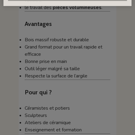
formes
,
le travail des
pièces volumineuses
.
Avantages
Bois massif robuste et durable
Grand format pour un travail rapide et
efficace
Bonne prise en main
Outil léger malgré sa taille
Respecte la surface de l’argile
Pour qui ?
Céramistes et potiers
Sculpteurs
Ateliers de céramique
Enseignement et formation