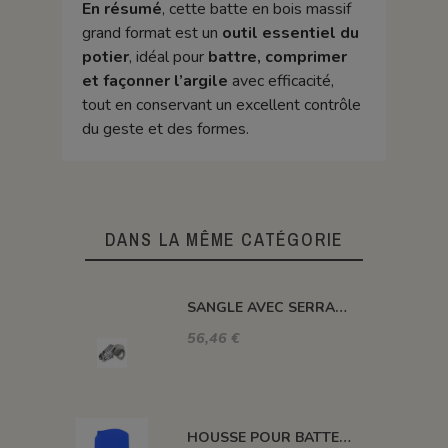
En résumé
, cette batte en bois massif
grand format est un
outil essentiel du
potier
, idéal pour
battre, comprimer
et façonner l’argile
avec efficacité,
tout en conservant un excellent contrôle
du geste et des formes.
DANS LA MÊME CATÉGORIE
SANGLE AVEC SERRAGE INOX A CLIQUET L 25 * l 2500 MM 400 daN
56,46 €
HOUSSE POUR BATTE BOIS GRAND MODELE