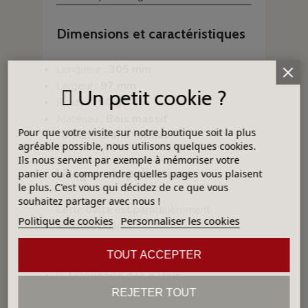
Dimensions et caractéristiques
Longueur :
305 mm
Largeur :
97 mm
Un petit cookie ?
Poids :
250 g
Matériau :
Bois massif
Pour que votre visite sur notre boutique soit la plus
Format :
Grand format
agréable possible, nous utilisons quelques cookies.
Ils nous servent par exemple à mémoriser votre
Usages et applications
panier ou à comprendre quelles pages vous plaisent
le plus. C'est vous qui décidez de ce que vous
souhaitez partager avec nous !
Cette batte est particulièrement
Politique de cookies
Personnaliser les cookies
adaptée pour :
le
modelage à la main
,
TOUT ACCEPTER
le
montage aux colombins
,
le
façonnage des parois
,
la
déformation contrôlée des
REJETER TOUT