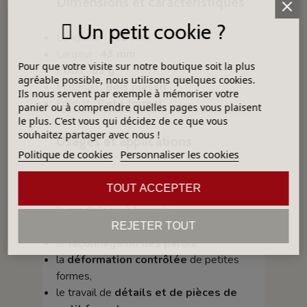
Dimensions et caractéristiques
Un petit cookie ?
Longueur :
272 mm
Largeur :
43 mm
Pour que votre visite sur notre boutique soit la plus
Poids :
83 g
agréable possible, nous utilisons quelques cookies.
Matériau :
Bois massif
Ils nous servent par exemple à mémoriser votre
Format :
Petit format
panier ou à comprendre quelles pages vous plaisent
le plus. C'est vous qui décidez de ce que vous
souhaitez partager avec nous !
Usages et applications
Politique de cookies
Personnaliser les cookies
Cette batte est particulièrement
TOUT ACCEPTER
adaptée pour :
le
modelage à la main
,
le
montage aux colombins
,
REJETER TOUT
le
façonnage fin des parois
,
la
déformation contrôlée
de petites
formes,
le travail de
détails et de pièces de