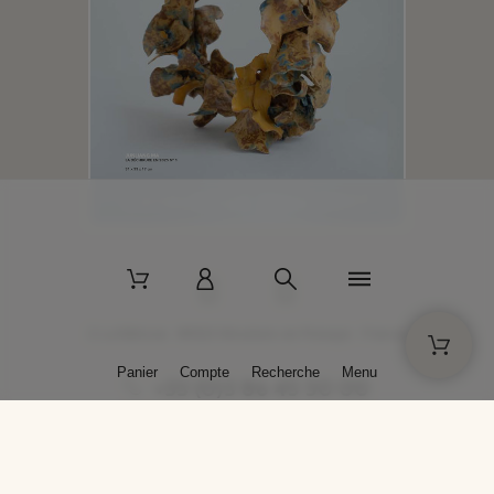
2 La Bâtisse - 89520 Moutiers-en-Puisaye - France
Panier
Compte
Recherche
Menu
+33 (0)3 86 45 50 00
* Livraison gratuite pour les commandes passées sur solargil.com dès
129,00 € TTC d'achat, pour un poids global, emballage inclus, de 30 kg