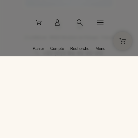
2 La Bâtisse - 89520 Moutiers-en-Puisaye - France
Panier
Compte
Recherche
Menu
+33 (0)3 86 45 50 00
* Livraison gratuite pour les commandes passées sur solargil.com dès
129,00 € TTC d'achat, pour un poids global, emballage inclus, de 30 kg
maximum en France métropolitaine.
Crédits photos : Photos publiées avec l’aimable autorisation des
artistes. Toute reproduction ou diffusion sans leur autorisation est
interdite.
Conception
AP Design
Copyright © 2025 SOLARGIL - Tous droits réservés