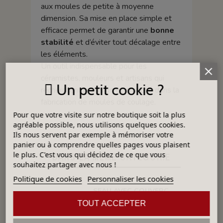
aux moules de petite à moyenne
dimension. Sa mise en place simple et
efficace permet de garantir une
bonne
stabilité
et d’éviter tout décalage entre
les éléments.
Un outil indispensable pour les
céramistes, mouleurs et artisans qui
Un petit cookie ?
recherchent précision et praticité dans la
fabrication de moules de coulage.
Pour que votre visite sur notre boutique soit la plus
agréable possible, nous utilisons quelques cookies.
Ils nous servent par exemple à mémoriser votre
panier ou à comprendre quelles pages vous plaisent
le plus. C'est vous qui décidez de ce que vous
DANS LA MÊME CATÉGORIE
souhaitez partager avec nous !
Politique de cookies
Personnaliser les cookies
SEAU AVEC COUVERCLE ETANCHE 10 L
TOUT ACCEPTER
7,18 €