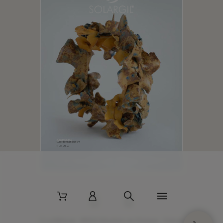
2 La Bâtisse - 89520 Moutiers-en-Puisaye - France