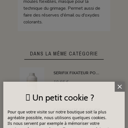
moules flexibles, masque pour la
technique du grimage. Permet aussi de
faire des réserves d'émail ou d'oxydes
colorants.
DANS LA MÊME CATÉGORIE
SERIFIX FIXATEUR POUR DECO SUR EMAIL CRU
10,66 €
Un petit cookie ?
CARBONATE DE SOUDE
Pour que votre visite sur notre boutique soit la plus
agréable possible, nous utilisons quelques cookies.
2,06 €
Ils nous servent par exemple à mémoriser votre