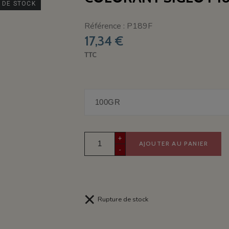
 DE STOCK
Référence : P189F
17,34 €
TTC
+
AJOUTER AU PANIER
-
Rupture de stock