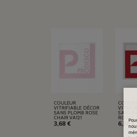
COULEUR
COULE
VITRIFIABLE DÉCOR
VITRIFI
SANS PLOMB ROSE
SANS P
CHAIR VA121
ROUGE 
Pour
3,68 €
6,26 €
nous
mémo