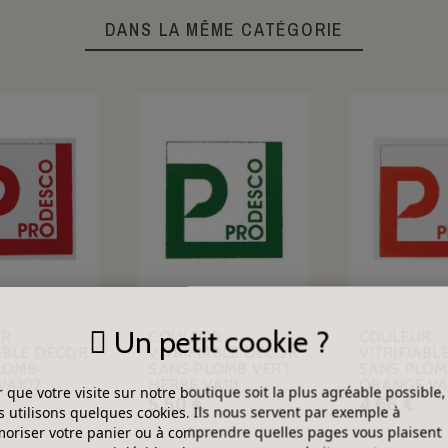
DANS LA MÊME CATÉGORIE
Un petit cookie ?
UR
COULEUR
COULEUR
ABLE DÉCOR
VITRIFIABLE DÉCOR
VITRIFIABL
LOMB
SANS PLOMB VERT
SANS PLOM
VA102
HERBE VA111
ORANGE VA
 que votre visite sur notre boutique soit la plus agréable possible,
5,50 €
4,66 €
 utilisons quelques cookies. Ils nous servent par exemple à
riser votre panier ou à comprendre quelles pages vous plaisent