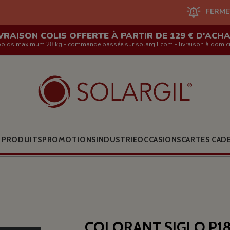
FERMETURE DU SIT
VRAISON COLIS OFFERTE À PARTIR DE 129 € D'ACH
poids maximum 28 kg - commande passée sur solargil.com - livraison à domici
 PRODUITS
PROMOTIONS
INDUSTRIE
OCCASIONS
CARTES CAD
COLORANT SIGLO P1