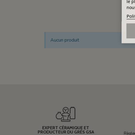
le p
nous
Poli
Aucun produit
EXPERT CÉRAMIQUE ET
PRODUCTEUR DU GRÈS GSA
Règle