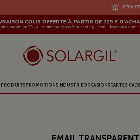
FERMETURE DU SITE E
VRAISON COLIS OFFERTE À PARTIR DE 129 € D'ACH
poids maximum 28 kg - commande passée sur solargil.com - livraison à domici
 PRODUITS
PROMOTIONS
INDUSTRIE
OCCASIONS
CARTES CAD
EMAIL TRANSPARENT