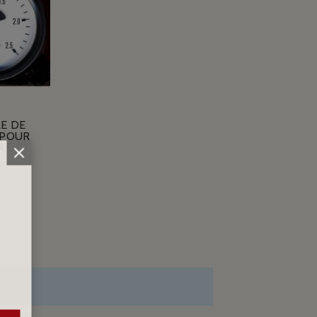
E DE
 POUR
R 007