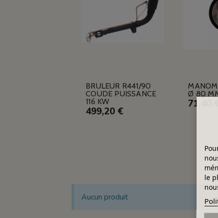
BRULEUR R441/90
MANOM
COUDE PUISSANCE
Ø 80 M
116 KW
71,40 
499,20 €
Pour
nous
mémo
le p
nous
Aucun produit
Poli