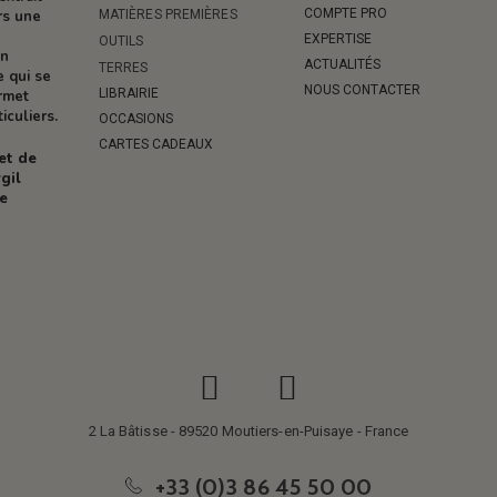
COMPTE PRO
MATIÈRES PREMIÈRES
rs une
EXPERTISE
OUTILS
on
ACTUALITÉS
TERRES
e qui se
NOUS CONTACTER
LIBRAIRIE
ermet
iculiers.
OCCASIONS
CARTES CADEAUX
 et de
gil
re
2 La Bâtisse - 89520 Moutiers-en-Puisaye - France
+33 (0)3 86 45 50 00