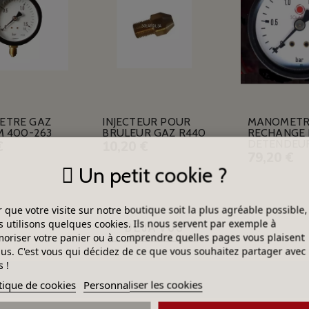
ETRE GAZ
INJECTEUR POUR
MANOMETR
M 400-263
BRULEUR GAZ R440
RECHANGE
DETENDEU
€
10,20 €
79,20 €
Un petit cookie ?
 que votre visite sur notre boutique soit la plus agréable possible,
 utilisons quelques cookies. Ils nous servent par exemple à
DÉJÀ VUS
riser votre panier ou à comprendre quelles pages vous plaisent
lus. C'est vous qui décidez de ce que vous souhaitez partager avec
 !
tique de cookies
Personnaliser les cookies