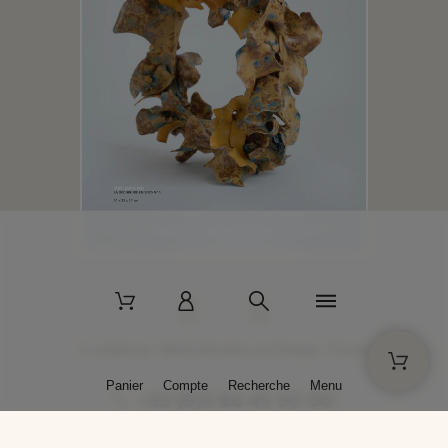
2 La Bâtisse - 89520 Moutiers-en-Puisaye - France
Panier
Compte
Recherche
Menu
+33 (0)3 86 45 50 00