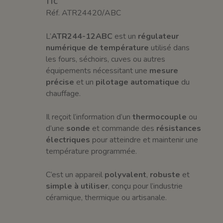
TTC
Réf. ATR24420/ABC
L’
ATR244-12ABC
est un
régulateur
numérique de température
utilisé dans
les fours, séchoirs, cuves ou autres
équipements nécessitant une
mesure
précise
et un
pilotage automatique
du
chauffage.
Il reçoit l’information d’un
thermocouple
ou
d’une
sonde
et commande des
résistances
électriques
pour atteindre et maintenir une
température programmée.
C’est un appareil
polyvalent
,
robuste
et
simple à utiliser
, conçu pour l’industrie
céramique, thermique ou artisanale.