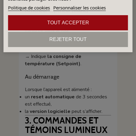
Politique de cookies
Personnaliser les cookies
Afficheur supérieur (blanc)
→ Indique
la température réelle
TOUT ACCEPTER
mesurée dans le four.
REJETER TOUT
Afficheur inférieur (rouge)
→ Indique
la consigne de
température (Setpoint)
.
Au démarrage
Lorsque l’appareil est alimenté :
un
reset automatique
de 3 secondes
est effectué,
la
version logicielle
peut s’afficher.
3. COMMANDES ET
TÉMOINS LUMINEUX