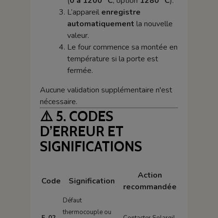
(
0 à 1200 °C
, option
1280 °C
).
L’appareil
enregistre
automatiquement
la nouvelle
valeur.
Le four commence sa montée en
température si la porte est
fermée.
Aucune validation supplémentaire n'est
nécessaire.
⚠️
5. CODES
D’ERREUR ET
SIGNIFICATIONS
Action
Code
Signification
recommandée
Défaut
thermocouple ou
E-02
Contacter Solargil