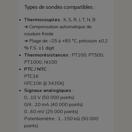
Types de sondes compatibles :
Thermocouples
: K, S, R, J, T, N, B
➜ Compensation automatique de
soudure froide
➜ Plage de –25 à +85 °C, précision ±0,2
% F.S. ±1 digit
Thermorésistances
: PT100, PT500,
PT1000, Ni100
PTC / NTC
:
PTC1K
NTC10K (β 3435K)
Signaux analogiques
:
0…10 V (50 000 points)
0/4…20 mA (40 000 points)
0…60 mV (25 000 points)
Potentiomètre : 1…150 kΩ (50 000
points)