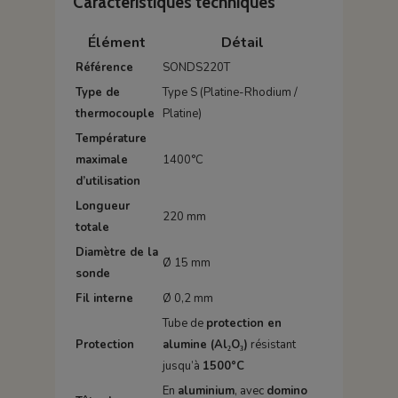
Caractéristiques techniques
Élément
Détail
Référence
SONDS220T
Type de
Type S (Platine-Rhodium /
thermocouple
Platine)
Température
maximale
1400°C
d’utilisation
Longueur
220 mm
totale
Diamètre de la
Ø 15 mm
sonde
Fil interne
Ø 0,2 mm
Tube de
protection en
Protection
alumine (Al₂O₃)
résistant
jusqu’à
1500°C
En
aluminium
, avec
domino