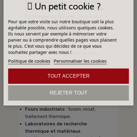
raccordement électrique sûr et
Un petit cookie ?
isolé
, garantissant une mesure stable.
Fil interne de 0,2 mm
: assure une
Pour que votre visite sur notre boutique soit la plus
réponse rapide et précise
à la
agréable possible, nous utilisons quelques cookies.
variation de température.
Ils nous servent par exemple à mémoriser votre
La sonde est conçue pour durer, même
panier ou à comprendre quelles pages vous plaisent
dans les environnements thermiques
le plus. C'est vous qui décidez de ce que vous
souhaitez partager avec nous !
extrêmes, tout en garantissant une
mesure fiable et constante.
Politique de cookies
Personnaliser les cookies
Applications
TOUT ACCEPTER
Fours de céramique et poterie
:
REJETER TOUT
cuisson du grès, de la porcelaine, de la
faïence.
Fours industriels
: fusion, recuit,
traitement thermique.
Laboratoires de recherche
thermique et matériaux
.