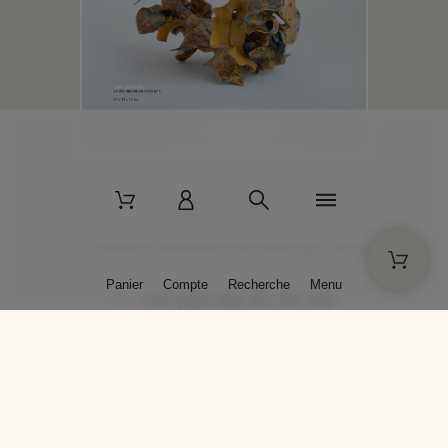
2 La Bâtisse - 89520 Moutiers-en-Puisaye - France
Panier
Compte
Recherche
Menu
+33 (0)3 86 45 50 00
* Livraison gratuite pour les commandes passées sur solargil.com dès
129,00 € TTC d'achat, pour un poids global, emballage inclus, de 30 kg
maximum en France métropolitaine.
Crédits photos : Photos publiées avec l’aimable autorisation des