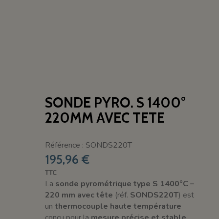
SONDE PYRO. S 1400°
220MM AVEC TETE
Référence : SONDS220T
195,96 €
TTC
La
sonde pyrométrique type S 1400°C –
220 mm avec tête
(réf.
SONDS220T
) est
un
thermocouple haute température
conçu pour la
mesure précise et stable