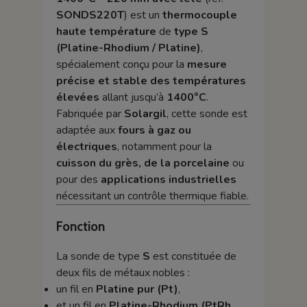
SONDS220T
) est un
thermocouple
haute température
de
type S
(Platine-Rhodium / Platine)
,
spécialement conçu pour la
mesure
précise et stable des températures
élevées
allant jusqu’à
1400°C
.
Fabriquée par
Solargil
, cette sonde est
adaptée aux
fours à gaz ou
électriques
, notamment pour la
cuisson du grès, de la porcelaine
ou
pour des
applications industrielles
nécessitant un contrôle thermique fiable.
Fonction
La sonde de type
S
est constituée de
deux fils de métaux nobles :
un fil en
Platine pur (Pt)
,
et un fil en
Platine-Rhodium (PtRh