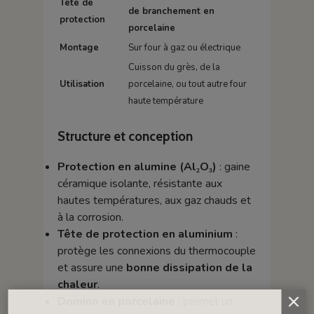
Tête de
de branchement en
protection
porcelaine
Montage
Sur four à gaz ou électrique
Cuisson du grès, de la
Utilisation
porcelaine, ou tout autre four
haute température
Structure et conception
Protection en alumine (Al₂O₃)
: gaine
céramique isolante, résistante aux
hautes températures, aux gaz chauds et
à la corrosion.
Tête de protection en aluminium
:
protège les connexions du thermocouple
et assure une
bonne dissipation de la
chaleur
.
Domino en porcelaine
: permet un