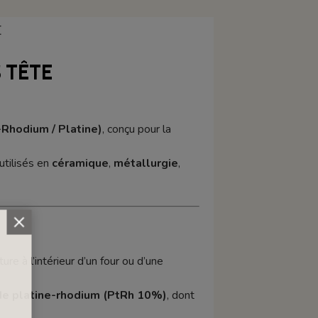
E
 TÊTE
Rhodium / Platine)
, conçu pour la
utilisés en
céramique
,
métallurgie
,
ure à l’intérieur d’un four ou d’une
 de platine-rhodium (PtRh 10%)
, dont