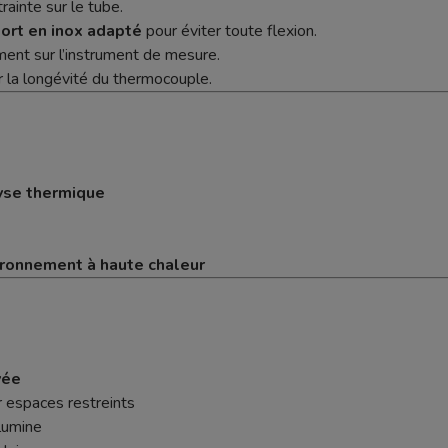
rainte sur le tube.
ort en inox adapté
pour éviter toute flexion.
ent sur l’instrument de mesure.
r la longévité du thermocouple.
lyse thermique
ironnement à haute chaleur
vée
r espaces restreints
lumine