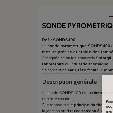
SONDE PYROMÉTRIQU
Réf. : SONDS400
La
sonde pyrométrique SONDS400
e
mesure précise et stable des tempé
Fabriquée selon les standards
Solargil
laboratoire
ou
industrie thermique
.
Sa conception
sans tête
facilite le
mont
Description générale
La sonde SONDS400 est un
instrumen
enceinte chaude.
Pour
Elle repose sur le
principe du thermoc
nous
la jonction produit une
tension électri
mémo