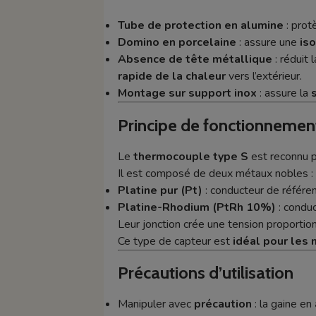
Tube de protection en alumine
: prot
Domino en porcelaine
: assure une
iso
Absence de tête métallique
: réduit 
rapide de la chaleur
vers l’extérieur.
Montage sur support inox
: assure la
Principe de fonctionnemen
Le
thermocouple type S
est reconnu 
Il est composé de deux métaux nobles :
Platine pur (Pt)
: conducteur de référen
Platine-Rhodium (PtRh 10%)
: condu
Leur jonction crée une tension proportio
Ce type de capteur est
idéal pour les
Précautions d’utilisation
Manipuler avec
précaution
: la gaine en