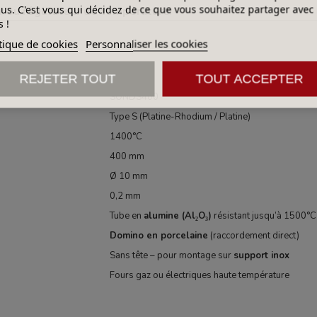
lus. C'est vous qui décidez de ce que vous souhaitez partager avec
ur ou régulateur de température
.
 !
s
tique de cookies
Personnaliser les cookies
Dét
REJETER TOUT
TOUT ACCEPTER
SONDS400
Type S (Platine-Rhodium / Platine)
1400°C
400 mm
Ø 10 mm
0,2 mm
Tube en
alumine (Al₂O₃)
résistant jusqu’à 1500°C
Domino en porcelaine
(raccordement direct)
Sans tête – pour montage sur
support inox
Fours gaz ou électriques haute température