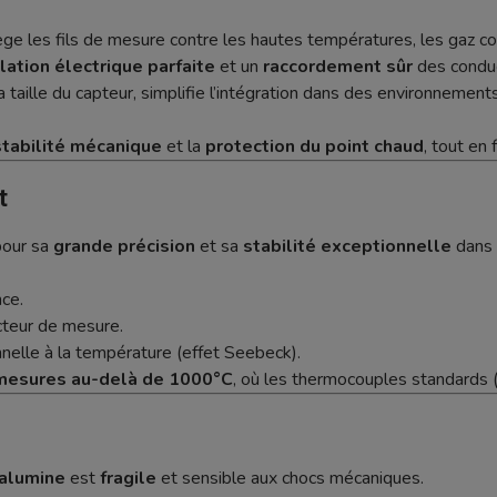
ège les fils de mesure contre les hautes températures, les gaz cor
lation électrique parfaite
et un
raccordement sûr
des conduc
la taille du capteur, simplifie l’intégration dans des environneme
stabilité mécanique
et la
protection du point chaud
, tout en 
t
pour sa
grande précision
et sa
stabilité exceptionnelle
dans 
ce.
cteur de mesure.
nnelle à la température (effet Seebeck).
 mesures au-delà de 1000°C
, où les thermocouples standards (t
alumine
est
fragile
et sensible aux chocs mécaniques.