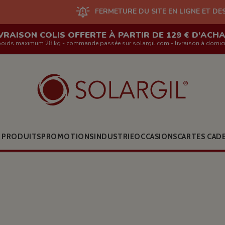
FERMETURE DU SITE EN LIGNE ET DES BOUTIQUES DU
VRAISON COLIS OFFERTE À PARTIR DE 129 € D'ACH
poids maximum 28 kg - commande passée sur solargil.com - livraison à domici
 PRODUITS
PROMOTIONS
INDUSTRIE
OCCASIONS
CARTES CAD