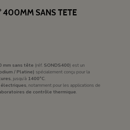
° 400MM SANS TETE
0 mm sans tête
(réf.
SONDS400
) est un
dium / Platine)
spécialement conçu pour la
tures
, jusqu’à
1400°C
.
 électriques
, notamment pour les applications de
aboratoires de contrôle thermique
.