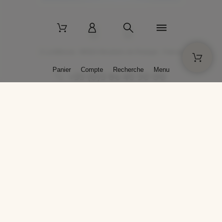
2 La Bâtisse - 89520 Moutiers-en-Puisaye - France
Panier
Compte
Recherche
Menu
+33 (0)3 86 45 50 00
* Livraison gratuite pour les commandes passées sur solargil.com dès
129,00 € TTC d'achat, pour un poids global, emballage inclus, de 30 kg
maximum en France métropolitaine.
Crédits photos : Photos publiées avec l’aimable autorisation des
artistes. Toute reproduction ou diffusion sans leur autorisation est
interdite.
Conception
AP Design
Copyright © 2025 SOLARGIL - Tous droits réservés