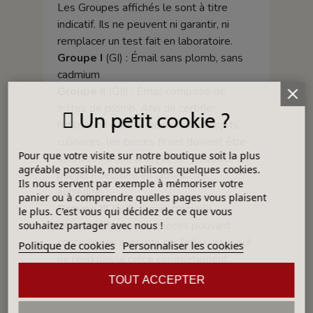
Les Groupes affichés le sont à titre
indicatif. Ils ne peuvent ni garantir, ni
remplacer un test fait en laboratoire.
Groupe I
(GI) : Émail sans plomb, sans
cadmium
Groupe II
(GII) : Émail composé de
frittes de plomb. Afin de certifier
Un petit cookie ?
l’utilisation dans la fabrication d’objets
culinaires, les pièces finies doivent être
Pour que votre visite sur notre boutique soit la plus
soumises à une analyse de solubilité du
agréable possible, nous utilisons quelques cookies.
plomb effectuée en laboratoire
Ils nous servent par exemple à mémoriser votre
accrédité.
panier ou à comprendre quelles pages vous plaisent
Groupe III
(GIII) : Émail craquelé,
le plus. C'est vous qui décidez de ce que vous
déconseillé pour les pièces pouvant
souhaitez partager avec nous !
contenir des aliments car l’effet craquelé
Politique de cookies
Personnaliser les cookies
ne rend pas la pièce complètement
imperméable - Fritte composée avec un
TOUT ACCEPTER
taux supérieur aux normes alimentaires.
Groupe IV
(GIV) : Émail craquelé, déconseillé