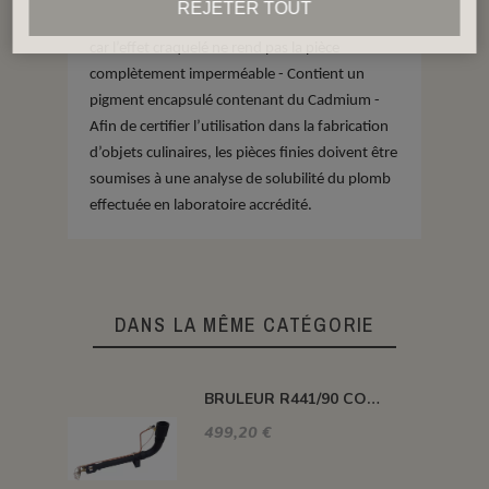
REJETER TOUT
pour les pièces pouvant contenir des aliments
car l’effet craquelé ne rend pas la pièce
complètement imperméable - Contient un
pigment encapsulé contenant du Cadmium -
Afin de certifier l’utilisation dans la fabrication
d’objets culinaires, les pièces finies doivent être
soumises à une analyse de solubilité du plomb
effectuée en laboratoire accrédité.
DANS LA MÊME CATÉGORIE
BRULEUR R441/90 COUDE PUISSANCE 116 KW
499,20 €