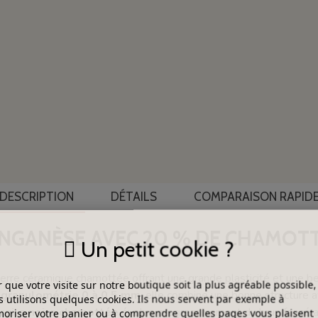
DESCRIPTION
DÉTAILS
COMPARAISON RAPID
ANGANÈSE AVEC 20 % DE CHAMOT
Un petit cookie ?
erre céramique chamottée offrant une grande plasticité et une bel
 que votre visite sur notre boutique soit la plus agréable possible,
 granulométrie 0 à 0,5 mm
, elle combine une bonne structure a
 utilisons quelques cookies. Ils nous servent par exemple à
rgile noire chamottée
évolue progressivement du brun foncé au 
riser votre panier ou à comprendre quelles pages vous plaisent