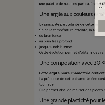
le p
une palette de nuances particulièrement i
nous
Une argile aux couleurs évol
Poli
La principale particularité de cette
argil
Selon la température atteinte, la terre p
du brun foncé ;
au brun très profond ;
jusqu'au noir intense.
Cette évolution permet d'obtenir des rend
Une composition avec 20 %
Cette
argile noire chamottée
contient
La présence de cette chamotte fine contr
tournage.
Elle permet ainsi de réaliser des pièces 
Une grande plasticité pour 