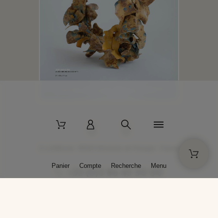
2 La Bâtisse - 89520 Moutiers-en-Puisaye - France
Panier
Compte
Recherche
Menu
+33 (0)3 86 45 50 00
* Livraison gratuite pour les commandes passées sur solargil.com dès
129,00 € TTC d'achat, pour un poids global, emballage inclus, de 30 kg