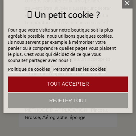
compositions, les couleurs à peindre
peuvent être utilisées aussi pour décorer
Un petit cookie ?
en troisième feu sur de la porcelaine. La
température de cuisson dans ce cas est
de 980 ºC. Pour l'application de la série
Pour que votre visite sur notre boutique soit la plus
agréable possible, nous utilisons quelques cookies.
fournie en poudre, ajouter de l'eau
Ils nous servent par exemple à mémoriser votre
jusqu'à obtenir la consistance nécessaire
panier ou à comprendre quelles pages vous plaisent
pour l'application au pinceau. Nous
le plus. C'est vous qui décidez de ce que vous
recommandons des véhicules appropriés
souhaitez partager avec nous !
pour améliorer le trait comme Seroil CS
Politique de cookies
Personnaliser les cookies
71 ou pour l’application à la sérigraphie
qui peut être Seroil CS 71 ou
TOUT ACCEPTER
SEROGRAF. A Appliquer sur biscuit de
terre blanche ou engobée ou sur un
REJETER TOUT
émail blanc cru.
MÉTHODE D'APPLICATION
: Pinceau,
Brosse, Aérographe, éponge