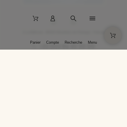
2 La Bâtisse - 89520 Moutiers-en-Puisaye - France
Panier
Compte
Recherche
Menu
+33 (0)3 86 45 50 00
* Livraison gratuite pour les commandes passées sur solargil.com dès
129,00 € TTC d'achat, pour un poids global, emballage inclus, de 30 kg
maximum en France métropolitaine.
Crédits photos : Photos publiées avec l’aimable autorisation des
artistes. Toute reproduction ou diffusion sans leur autorisation est
interdite.
Conception
AP Design
Copyright © 2025 SOLARGIL - Tous droits réservés