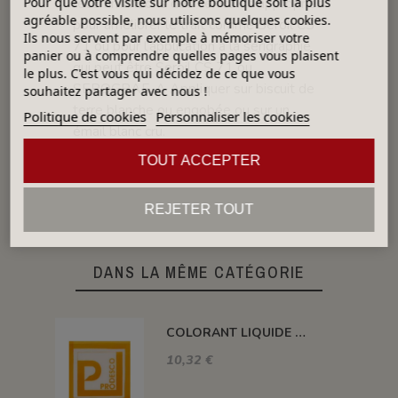
recommandons des véhicules appropriés
Pour que votre visite sur notre boutique soit la plus
agréable possible, nous utilisons quelques cookies.
pour améliorer le trait comme Seroil CS
Ils nous servent par exemple à mémoriser votre
71 ou pour l’application à la sérigraphie
panier ou à comprendre quelles pages vous plaisent
qui peut être Seroil CS 71 ou
le plus. C'est vous qui décidez de ce que vous
SEROGRAF. A Appliquer sur biscuit de
souhaitez partager avec nous !
terre blanche ou engobée ou sur un
Politique de cookies
Personnaliser les cookies
émail blanc cru.
MÉTHODE D'APPLICATION
: Pinceau,
TOUT ACCEPTER
Brosse, Aérographe, éponge
REJETER TOUT
DANS LA MÊME CATÉGORIE
COLORANT LIQUIDE SANS PLOMB MANDARINE 100GR CD20L
10,32 €