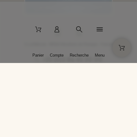
2 La Bâtisse - 89520 Moutiers-en-Puisaye - France
Panier
Compte
Recherche
Menu
+33 (0)3 86 45 50 00
* Livraison gratuite pour les commandes passées sur solargil.com dès
129,00 € TTC d'achat, pour un poids global, emballage inclus, de 30 kg
maximum en France métropolitaine.
Crédits photos : Photos publiées avec l’aimable autorisation des
artistes. Toute reproduction ou diffusion sans leur autorisation est
interdite.
Conception
AP Design