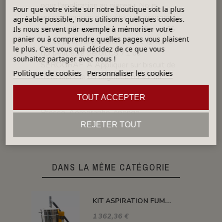
pour l'application au pinceau. Nous
Pour que votre visite sur notre boutique soit la plus
recommandons des véhicules appropriés
agréable possible, nous utilisons quelques cookies.
pour améliorer le trait comme Seroil CS
Ils nous servent par exemple à mémoriser votre
panier ou à comprendre quelles pages vous plaisent
71 ou pour l’application à la sérigraphie
le plus. C'est vous qui décidez de ce que vous
qui peut être Seroil CS 71 ou
souhaitez partager avec nous !
SEROGRAF. A Appliquer sur biscuit de
Politique de cookies
Personnaliser les cookies
terre blanche ou engobée ou sur un
émail blanc cru.
TOUT ACCEPTER
MÉTHODE D'APPLICATION
: Pinceau,
Brosse, Aérographe, éponge
REJETER TOUT
DANS LA MÊME CATÉGORIE
KIT ASPIRATION FUMEE ET ODEUR POUR FOUR PLUTON
1 362,36 €