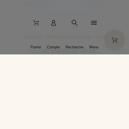
2 La Bâtisse - 89520 Moutiers-en-Puisaye - France
Panier
Compte
Recherche
Menu
+33 (0)3 86 45 50 00
* Livraison gratuite pour les commandes passées sur solargil.com dès
129,00 € TTC d'achat, pour un poids global, emballage inclus, de 30 kg
maximum en France métropolitaine.
Crédits photos : Photos publiées avec l’aimable autorisation des
artistes. Toute reproduction ou diffusion sans leur autorisation est
interdite.
Conception
AP Design
Copyright © 2025 SOLARGIL - Tous droits réservés