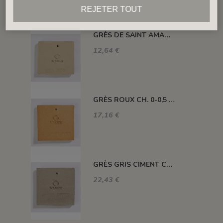
REJETER TOUT
GRÈS DE SAINT AMAND CH. 0-0,5 - GSA05 - 10 kg
12,64 €
GRÈS ROUX CH. 0-0,5 - GECH30005 - 12,5 KG
17,16 €
GRÈS GRIS CIMENT CH. 0-0,5 - GCIMENT - 12,5 kg
22,43 €