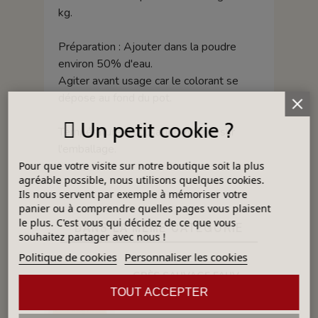
kg.
Préparation : Ajouter dans la poudre
environ 50% d'eau.
Agiter avant usage car le colorant se
dépose au fond du pot.
Un petit cookie ?
Température d'utilisation indiqué sur
l'emballage.
Pour que votre visite sur notre boutique soit la plus
agréable possible, nous utilisons quelques cookies.
Ils nous servent par exemple à mémoriser votre
panier ou à comprendre quelles pages vous plaisent
le plus. C'est vous qui décidez de ce que vous
DANS LA MÊME CATÉGORIE
souhaitez partager avec nous !
Politique de cookies
Personnaliser les cookies
GRÈS SAUVAGE FAUVE CH. 1-3 - GRESAUVAGE - 12,5 kg
TOUT ACCEPTER
20,09 €