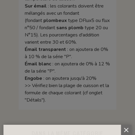
Sur émail
: les colorants doivent être
mélangés avec un fondant
(fondant
plombeux
type DFlux5 ou flux
n°50 / fondant
sans plomb
type 20 ou
N°15). Les pourcentages d'addition
varient entre 30 et 60%.
Émail transparent
: on ajoutera de 0%
à 10 % de la série "P".
Émail blanc
: on ajoutera de 0% à 12 %
de la série "P".
Engobe
: on ajoutera jusqu'à 20%
>> Vérifiez bien la plage de cuisson et la
formule de chaque colorant (cf onglet
"Détails").
DANS LA MÊME CATÉGORIE