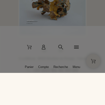
2 La Bâtisse - 89520 Moutiers-en-Puisaye - France
Panier
Compte
Recherche
Menu
+33 (0)3 86 45 50 00
* Livraison gratuite pour les commandes passées sur solargil.com dès
129,00 € TTC d'achat, pour un poids global, emballage inclus, de 30 kg
maximum en France métropolitaine.
Crédits photos : Photos publiées avec l’aimable autorisation des