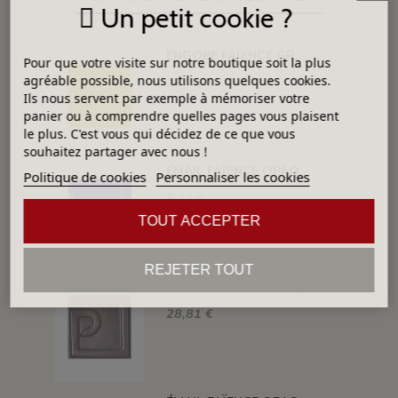
Un petit cookie ?
ENGOBE FAÏENCE GRÈS & PORCELAINE LIQUIDE SS PLB JAUNE 1KG EASP02LL
Pour que votre visite sur notre boutique soit la plus
agréable possible, nous utilisons quelques cookies.
23,75 €
Ils nous servent par exemple à mémoriser votre
panier ou à comprendre quelles pages vous plaisent
le plus. C'est vous qui décidez de ce que vous
souhaitez partager avec nous !
ÉMAIL FAÏENCE OPAQUE SANS PLOMB MAT BLEU FONCÉ EMSP13
Politique de cookies
Personnaliser les cookies
8,11 €
TOUT ACCEPTER
REJETER TOUT
ÉMAIL FAÏENCE OPAQUE SANS PLOMB MAT GRIS MOYEN 1KG EMSP16LL
28,81 €