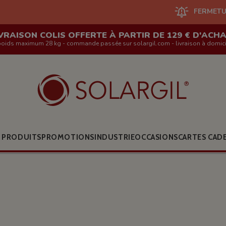
FERMETURE DU SITE EN
VRAISON COLIS OFFERTE À PARTIR DE 129 € D'ACH
poids maximum 28 kg - commande passée sur solargil.com - livraison à domici
 PRODUITS
PROMOTIONS
INDUSTRIE
OCCASIONS
CARTES CAD
8