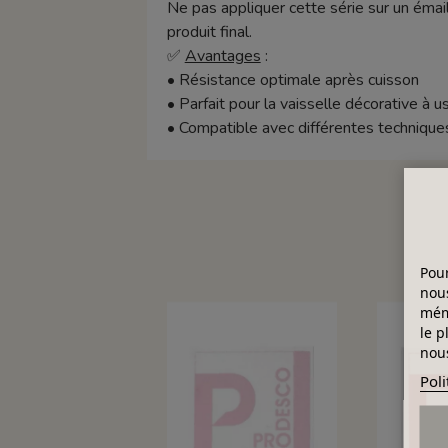
Ne pas appliquer cette série sur un émail
produit final.
✅
Avantages
:
•
Résistance optimale après cuisson
•
Parfait pour la vaisselle décorative à u
•
Compatible avec différentes techniques
Pour
nous
mémo
le p
nous
Poli