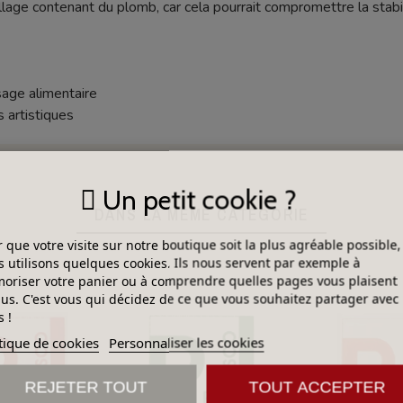
lage contenant du plomb, car cela pourrait compromettre la stabil
sage alimentaire
 artistiques
Un petit cookie ?
DANS LA MÊME CATÉGORIE
 que votre visite sur notre boutique soit la plus agréable possible,
 utilisons quelques cookies. Ils nous servent par exemple à
riser votre panier ou à comprendre quelles pages vous plaisent
lus. C'est vous qui décidez de ce que vous souhaitez partager avec
 !
tique de cookies
Personnaliser les cookies
REJETER TOUT
TOUT ACCEPTER