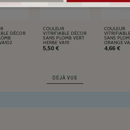
UR
COULEUR
COULEUR
ABLE DÉCOR
VITRIFIABLE DÉCOR
VITRIFIABL
LOMB
SANS PLOMB VERT
SANS PLOM
VA102
HERBE VA111
ORANGE VA
5,50 €
4,66 €
DÉJÀ VUS