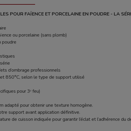
LES POUR FAÏENCE ET PORCELAINE EN POUDRE - LA SÉRI
aire
faïence ou porcelaine (sans plomb)
n poudre
istiques
 série
fets d’ombrage professionnels
t 850°C, selon le type de support utilisé
iques pour 3ᵉ feu)
um adapté pour obtenir une texture homogène.
tre support avant application définitive.
re de cuisson indiquée pour garantir l’éclat et l’adhérence du d