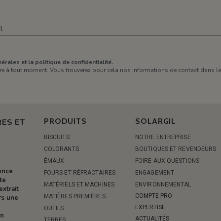
érales et la politique de confidentialité.
e à tout moment. Vous trouverez pour cela nos informations de contact dans les 
PRODUITS
SOLARGIL
ES ET
BISCUITS
NOTRE ENTREPRISE
COLORANTS
BOUTIQUES ET REVENDEURS
ÉMAUX
FOIRE AUX QUESTIONS
rence
FOURS ET RÉFRACTAIRES
ENGAGEMENT
te
MATÉRIELS ET MACHINES
ENVIRONNEMENTAL
extrait
COMPTE PRO
MATIÈRES PREMIÈRES
rs une
EXPERTISE
OUTILS
on
ACTUALITÉS
TERRES