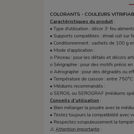
COLORANTS - COULEURS VITRIFIAB
Caractéristiques du produit
:
•
Type d'utilisation : décor 3ᵉ feu aliment
•
Supports compatibles : émail cuit sur 
•
Conditionnement : sachets de 100 g e
•
Mode d’application :
o
Pinceau : pour les détails et décors art
o
Sérigraphie : pour des motifs précis en
o
Aérographe : pour des dégradés ou ef
•
Température de cuisson : entre 750°C e
•
Médiums recommandés :
o
SEROIL ou SEROGRAF (médiums spécif
Conseils d’utilisation
:
•
Bien mélanger la poudre avec le médi
•
Testez toujours la compatibilité avec vo
•
Respectez scrupuleusement la températu
⚠️
Attention importante
: