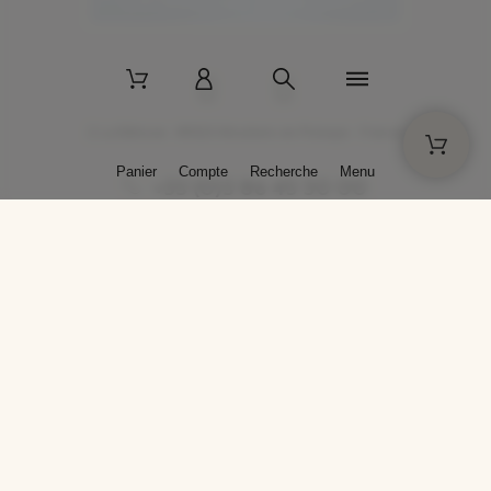
2 La Bâtisse - 89520 Moutiers-en-Puisaye - France
Panier
Compte
Recherche
Menu
+33 (0)3 86 45 50 00
* Livraison gratuite pour les commandes passées sur solargil.com dès
129,00 € TTC d'achat, pour un poids global, emballage inclus, de 30 kg
maximum en France métropolitaine.
Crédits photos : Photos publiées avec l’aimable autorisation des
artistes. Toute reproduction ou diffusion sans leur autorisation est
interdite.
Conception
AP Design
Copyright © 2025 SOLARGIL - Tous droits réservés