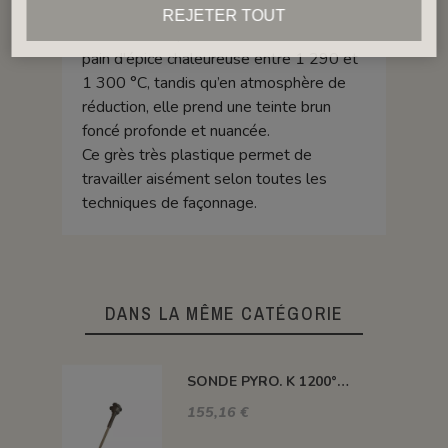
En oxydation, elle révèle un ton roux clair
REJETER TOUT
dès 1 270 °C, évoluant vers une nuance
pain d'épice chaleureuse entre 1 290 et
1 300 °C, tandis qu’en atmosphère de
réduction, elle prend une teinte brun
foncé profonde et nuancée.
Ce grès très plastique permet de
travailler aisément selon toutes les
techniques de façonnage.
DANS LA MÊME CATÉGORIE
SONDE PYRO. K 1200° 300MM AVEC TETE
155,16 €