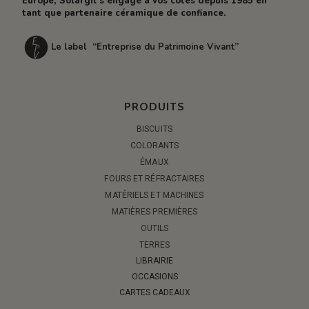
Europe, Solargil s’engage à vos côtés depuis 1985 en
tant que partenaire céramique de confiance.
Le label “Entreprise du Patrimoine Vivant”
PRODUITS
BISCUITS
COLORANTS
ÉMAUX
FOURS ET RÉFRACTAIRES
MATÉRIELS ET MACHINES
MATIÈRES PREMIÈRES
OUTILS
TERRES
LIBRAIRIE
OCCASIONS
CARTES CADEAUX