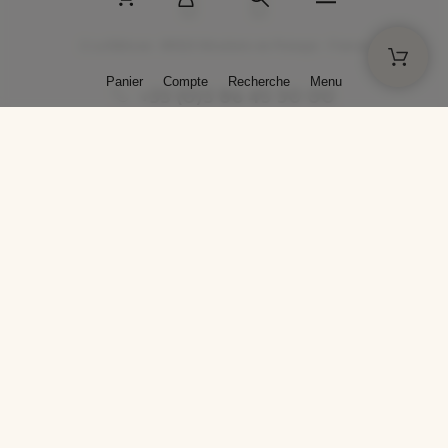
2 La Bâtisse - 89520 Moutiers-en-Puisaye - France
Panier
Compte
Recherche
Menu
+33 (0)3 86 45 50 00
* Livraison gratuite pour les commandes passées sur solargil.com dès
129,00 € TTC d'achat, pour un poids global, emballage inclus, de 30 kg
maximum en France métropolitaine.
Crédits photos : Photos publiées avec l’aimable autorisation des
artistes. Toute reproduction ou diffusion sans leur autorisation est
interdite.
Conception
AP Design
Copyright © 2025 SOLARGIL - Tous droits réservés