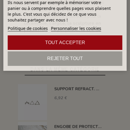
La réalisation de
détails décoratifs
ou
Ils nous servent par exemple à mémoriser votre
panier ou à comprendre quelles pages vous plaisent
de surfaces anguleuses.
le plus. C'est vous qui décidez de ce que vous
Polyvalent et précis, il convient pour la
souhaitez partager avec nous !
céramique, l’argile, la sculpture en
Politique de cookies
Personnaliser les cookies
plâtre, la pâte polymère, la cire et
l’artisanat divers
.
TOUT ACCEPTER
REJETER TOUT
DANS LA MÊME CATÉGORIE
SUPPORT REFRACT. DOUBLE ROND Ø 100 MM 1260°C
6,92 €
ENGOBE DE PROTECTION POUR LES PLAQUES