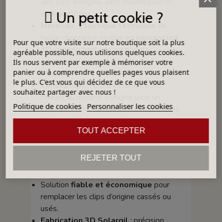
des clips d’origine, sans modification ni
Un petit cookie ?
outil particulier.
Matériau
:
Plastique technique
de
haute résistance, réalisé en
impression
Pour que votre visite sur notre boutique soit la plus
3D
, garantissant une excellente
agréable possible, nous utilisons quelques cookies.
robustesse et une bonne tenue à
Ils nous servent par exemple à mémoriser votre
panier ou à comprendre quelles pages vous plaisent
l’humidité.
le plus. C'est vous qui décidez de ce que vous
Conception
: Forme et dimensions
souhaitez partager avec nous !
fidèles au modèle d’origine pour un
Politique de cookies
Personnaliser les cookies
maintien parfait du bac pendant le travail.
Finition
: Surface lisse, résistante aux
TOUT ACCEPTER
éclaboussures et facile à nettoyer.
Avantages
REJETER TOUT
Solution
fiable et économique
pour
remplacer les clips d’origine cassés ou
usés.
Fabrication 3D Solargil
: précision,