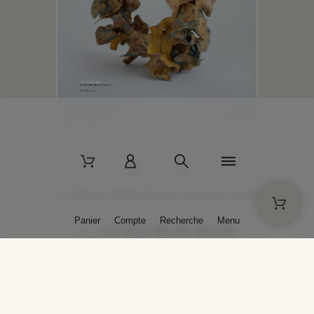
2 La Bâtisse - 89520 Moutiers-en-Puisaye - France
Panier
Compte
Recherche
Menu
+33 (0)3 86 45 50 00
* Livraison gratuite pour les commandes passées sur solargil.com dès
129,00 € TTC d'achat, pour un poids global, emballage inclus, de 30 kg
maximum en France métropolitaine.