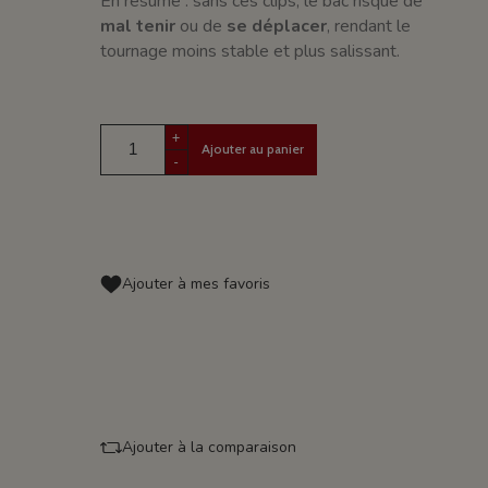
En résumé : sans ces clips, le bac risque de
mal tenir
ou de
se déplacer
, rendant le
tournage moins stable et plus salissant.
+
Ajouter au panier
-
Ajouter à mes favoris
Ajouter à la comparaison