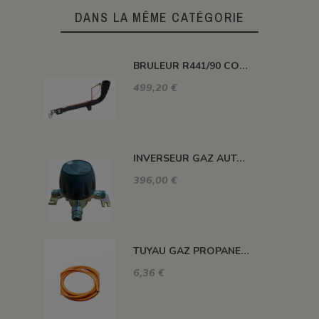
DANS LA MÊME CATÉGORIE
BRULEUR R441/90 COUDE PUISSANCE 116 KW
499,20 €
INVERSEUR GAZ AUTOMATIQUE 12kg/h 1.5 BAR M-M 20X150
396,00 €
TUYAU GAZ PROPANE 20 BARS MAXI. DIAM. 8MM LE ML
6,36 €