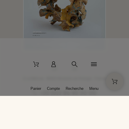
2 La Bâtisse - 89520 Moutiers-en-Puisaye - France
Panier
Compte
Recherche
Menu
+33 (0)3 86 45 50 00
* Livraison gratuite pour les commandes passées sur solargil.com dès
129,00 € TTC d'achat, pour un poids global, emballage inclus, de 30 kg
maximum en France métropolitaine.