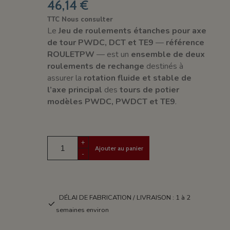
46,14 €
TTC
Nous consulter
Le
Jeu de roulements étanches pour axe
de tour PWDC, DCT et TE9
—
référence
ROULETPW
— est un
ensemble de deux
roulements de rechange
destinés à
assurer la
rotation fluide et stable de
l’axe principal
des
tours de potier
modèles PWDC, PWDCT et TE9
.
+
Ajouter au panier
-
DÉLAI DE FABRICATION / LIVRAISON : 1 à 2
semaines environ