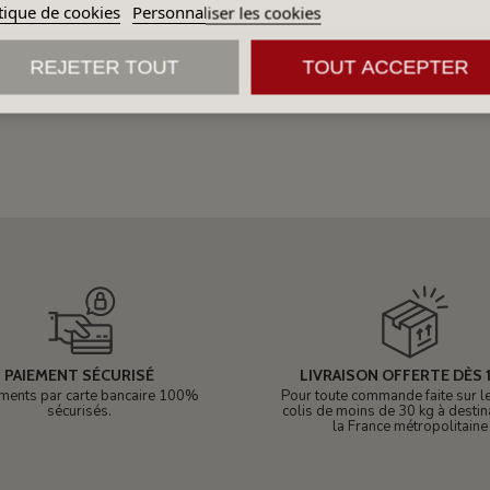
tique de cookies
Personnaliser les cookies
REJETER TOUT
TOUT ACCEPTER
PAIEMENT SÉCURISÉ
LIVRAISON OFFERTE DÈS 1
ments par carte bancaire 100%
Pour toute commande faite sur le 
sécurisés.
colis de moins de 30 kg à destin
la France métropolitaine