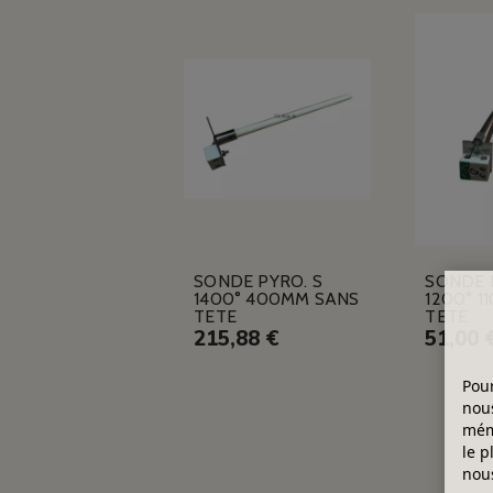
SONDE PYRO. S
SONDE 
1400° 400MM SANS
1200° 1
TETE
TETE
215,88 €
51,00 
Pour
nous
mémo
le p
nous