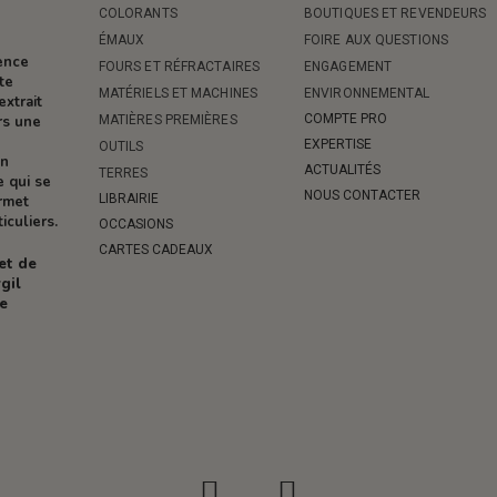
COLORANTS
BOUTIQUES ET REVENDEURS
ÉMAUX
FOIRE AUX QUESTIONS
rence
FOURS ET RÉFRACTAIRES
ENGAGEMENT
te
MATÉRIELS ET MACHINES
ENVIRONNEMENTAL
extrait
COMPTE PRO
MATIÈRES PREMIÈRES
rs une
EXPERTISE
OUTILS
on
ACTUALITÉS
TERRES
e qui se
NOUS CONTACTER
LIBRAIRIE
ermet
iculiers.
OCCASIONS
CARTES CADEAUX
 et de
gil
re