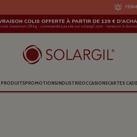
FERMETURE DU S
VRAISON COLIS OFFERTE À PARTIR DE 129 € D'ACH
poids maximum 28 kg - commande passée sur solargil.com - livraison à domici
 PRODUITS
PROMOTIONS
INDUSTRIE
OCCASIONS
CARTES CAD