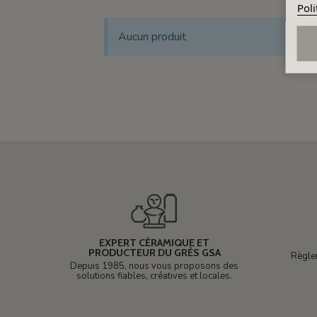
Poli
Aucun produit
EXPERT CÉRAMIQUE ET
PRODUCTEUR DU GRÈS GSA
Règle
Depuis 1985, nous vous proposons des
solutions fiables, créatives et locales.