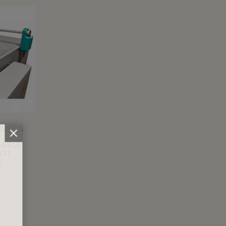
100MM
ABLE
621
€