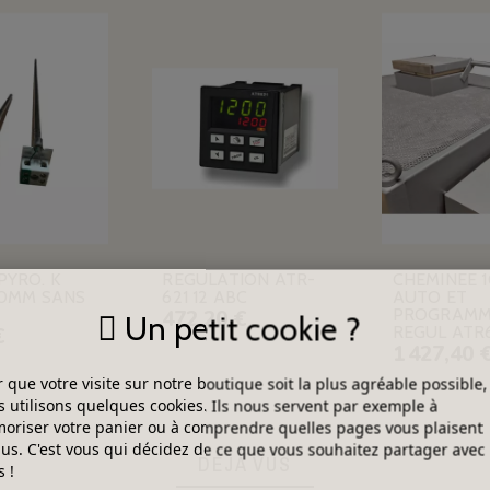
PYRO. K
REGULATION ATR-
CHEMINEE 
10MM SANS
621 12 ABC
AUTO ET
PROGRAMM
472,20 €
Un petit cookie ?
REGUL ATR
€
1 427,40 
 que votre visite sur notre boutique soit la plus agréable possible,
 utilisons quelques cookies. Ils nous servent par exemple à
riser votre panier ou à comprendre quelles pages vous plaisent
lus. C'est vous qui décidez de ce que vous souhaitez partager avec
DÉJÀ VUS
 !