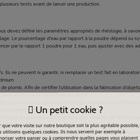
plusieurs tests avant de lancer une production.
ous devez définir les paramètres appropriés de rhéologie, à savoir
age. Le pourcentage d'eau par rapport à la poudre dépend su sy
r par le rapport 1 poudre pour 1 eau, puis ajuster avec des addi
s. Ils ne peuvent ni garantir, ni remplacer un test fait en laboratoir
cadmium
de plomb. Afin de certifier l’utilisation dans la fabrication d’objets
plomb effectuée en laboratoire accrédité.
seillé pour les pièces pouvant contenir des aliments car l’effet c
Un petit cookie ?
aux supérieur aux normes alimentaires.
illé pour les pièces pouvant contenir des aliments car l’effet cr
lé contenant du Cadmium - Afin de certifier l’utilisation dans la f
 que votre visite sur notre boutique soit la plus agréable possible,
 utilisons quelques cookies. Ils nous servent par exemple à
e analyse de solubilité du plomb effectuée en laboratoire accrédit
riser votre panier ou à comprendre quelles pages vous plaisent