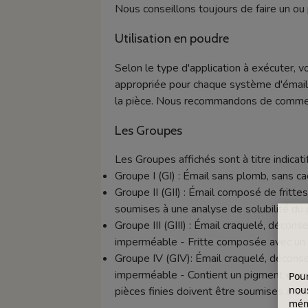
Nous conseillons toujours de faire un ou 
Utilisation en poudre
Selon le type d'application à exécuter, v
appropriée pour chaque système d'émaill
la pièce. Nous recommandons de commence
Les Groupes
Les Groupes affichés sont à titre indicatif
Groupe I (GI) : Émail sans plomb, sans 
Groupe II (GII) : Émail composé de frittes 
soumises à une analyse de solubilité du 
Groupe III (GIII) : Émail craquelé, décon
imperméable - Fritte composée avec un t
Groupe IV (GIV): Émail craquelé, déconse
imperméable - Contient un pigment encapsu
Pour
nous
pièces finies doivent être soumises à un
mémo