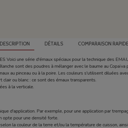
DESCRIPTION
DÉTAILS
COMPARAISON RAPID
ici une série d'émaux spéciaux pour la technique des E
anche sont des poudres à mélanger avec le baume au Copaïva pou
émaux au pinceau ou à la poire. Les couleurs s'utilisent diluées av
t clair ou blanc : ce sont des émaux transparents.
es à la verticale.
ique d'application. Par exemple, pour une application par trempag
n opte pour une densité forte.
nt selon la couleur de la terre et/ou la température de cuisson, ain