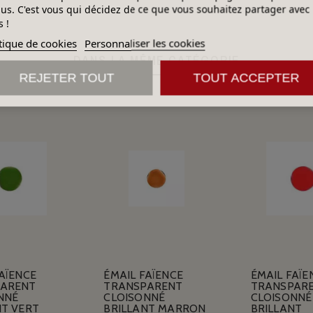
lus. C'est vous qui décidez de ce que vous souhaitez partager avec
 !
tique de cookies
Personnaliser les cookies
DANS LA MÊME CATÉGORIE
REJETER TOUT
TOUT ACCEPTER
AÏENCE
ÉMAIL FAÏENCE
ÉMAIL FAÏE
PARENT
TRANSPARENT
TRANSPAR
NNÉ
CLOISONNÉ
CLOISONNÉ
NT VERT
BRILLANT MARRON
BRILLANT