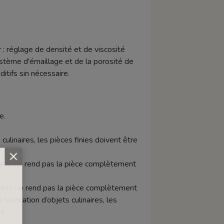
 : réglage de densité et de viscosité
stème d'émaillage et de la porosité de
tifs sin nécessaire.
e.
 culinaires, les pièces finies doivent être
raquelé ne rend pas la pièce complètement
aquelé ne rend pas la pièce complètement
abrication d’objets culinaires, les
é.