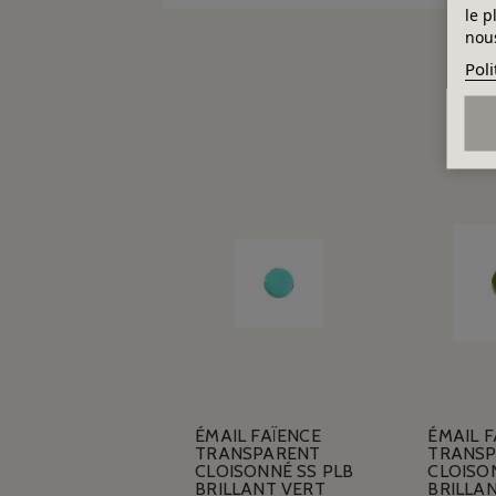
le p
nous
Poli
ÉMAIL FAÏENCE
ÉMAIL F
TRANSPARENT
TRANS
CLOISONNÉ SS PLB
CLOISO
BRILLANT VERT
BRILLA