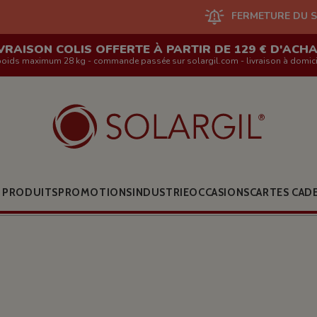
FERMETURE DU SITE EN LIGNE E
VRAISON COLIS OFFERTE À PARTIR DE 129 € D'ACH
poids maximum 28 kg - commande passée sur solargil.com - livraison à domici
 PRODUITS
PROMOTIONS
INDUSTRIE
OCCASIONS
CARTES CAD