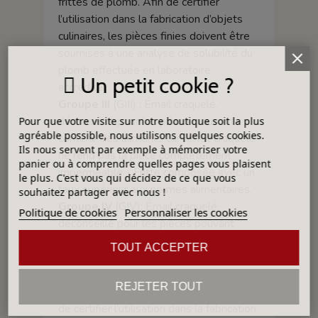
frittes de plomb. Afin de certifier
l’utilisation dans la fabrication d’objets
culinaires, les pièces finies doivent être
soumises à une analyse de solubilité du
plomb effectuée en laboratoire
Un petit cookie ?
accrédité.
Groupe III
(GIII) : Émail craquelé,
déconseillé pour les pièces pouvant
Pour que votre visite sur notre boutique soit la plus
agréable possible, nous utilisons quelques cookies.
contenir des aliments car l’effet craquelé
Ils nous servent par exemple à mémoriser votre
ne rend pas la pièce complètement
panier ou à comprendre quelles pages vous plaisent
imperméable - Fritte composée avec un
le plus. C'est vous qui décidez de ce que vous
taux supérieur aux normes alimentaires.
souhaitez partager avec nous !
Groupe IV
(GIV): Émail craquelé,
Politique de cookies
Personnaliser les cookies
déconseillé pour les pièces pouvant
contenir des aliments car l’effet craquelé
TOUT ACCEPTER
ne rend pas la pièce complètement
imperméable - Contient un pigment
REJETER TOUT
encapsulé contenant du Cadmium - Afin
de certifier l’utilisation dans la fabrication