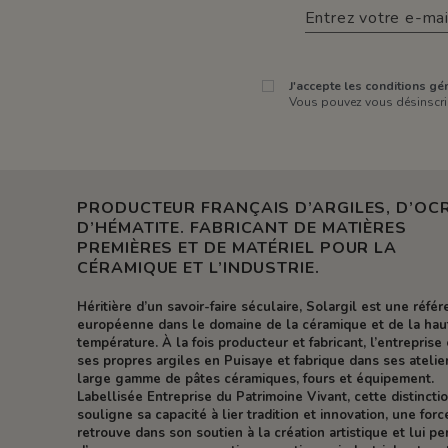
J'accepte les conditions gén
Vous pouvez vous désinscrir
PRODUCTEUR FRANÇAIS D’ARGILES, D’OCR
D’HÉMATITE. FABRICANT DE MATIÈRES
PREMIÈRES ET DE MATÉRIEL POUR LA
CÉRAMIQUE ET L’INDUSTRIE.
Héritière d’un savoir-faire séculaire, Solargil est une réfé
européenne dans le domaine de la céramique et de la hau
température. À la fois producteur et fabricant, l’entreprise 
ses propres argiles en Puisaye et fabrique dans ses atelie
large gamme de pâtes céramiques, fours et équipement.
Labellisée Entreprise du Patrimoine Vivant, cette distincti
souligne sa capacité à lier tradition et innovation, une forc
retrouve dans son soutien à la création artistique et lui p