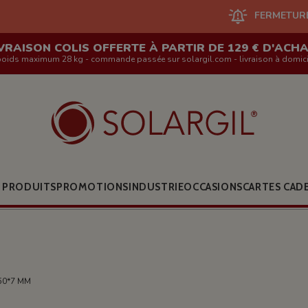
FERMETURE DU SITE EN 
VRAISON COLIS OFFERTE À PARTIR DE 129 € D'ACH
poids maximum 28 kg - commande passée sur solargil.com - livraison à domici
 PRODUITS
PROMOTIONS
INDUSTRIE
OCCASIONS
CARTES CAD
50*7 MM