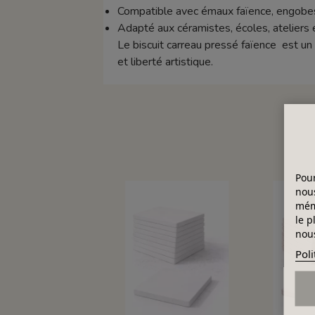
Compatible avec émaux faïence, engobes
Adapté aux céramistes, écoles, ateliers 
Le biscuit carreau pressé faïence est un 
et liberté artistique.
Pour
nous
mémo
le p
nous
Poli