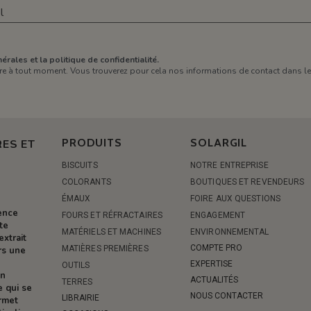
érales et la politique de confidentialité.
e à tout moment. Vous trouverez pour cela nos informations de contact dans les 
PRODUITS
SOLARGIL
ES ET
BISCUITS
NOTRE ENTREPRISE
COLORANTS
BOUTIQUES ET REVENDEURS
ÉMAUX
FOIRE AUX QUESTIONS
rence
FOURS ET RÉFRACTAIRES
ENGAGEMENT
te
MATÉRIELS ET MACHINES
ENVIRONNEMENTAL
extrait
COMPTE PRO
MATIÈRES PREMIÈRES
rs une
EXPERTISE
OUTILS
on
ACTUALITÉS
TERRES
e qui se
NOUS CONTACTER
LIBRAIRIE
ermet