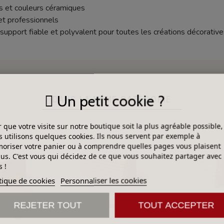
 et couleurs céramiques
et professionnels
support fiable et polyvalent pour toutes les créations décoratives
Un petit cookie ?
DANS LA MÊME CATÉGORIE
 que votre visite sur notre boutique soit la plus agréable possible,
 utilisons quelques cookies. Ils nous servent par exemple à
riser votre panier ou à comprendre quelles pages vous plaisent
lus. C'est vous qui décidez de ce que vous souhaitez partager avec
 !
tique de cookies
Personnaliser les cookies
REJETER TOUT
TOUT ACCEPTER