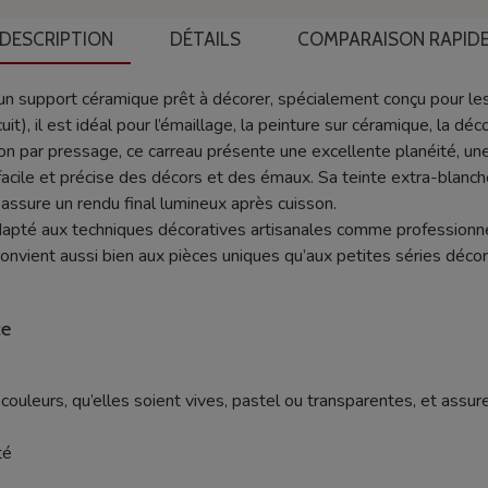
DESCRIPTION
DÉTAILS
COMPARAISON RAPID
 un support céramique prêt à décorer, spécialement conçu pour les
cuit), il est idéal pour l’émaillage, la peinture sur céramique, la 
ion par pressage, ce carreau présente une excellente planéité, une
acile et précise des décors et des émaux. Sa teinte extra-blanche
 assure un rendu final lumineux après cuisson.
dapté aux techniques décoratives artisanales comme professionnell
 convient aussi bien aux pièces uniques qu’aux petites séries décor
ce
)
ouleurs, qu’elles soient vives, pastel ou transparentes, et assure
té